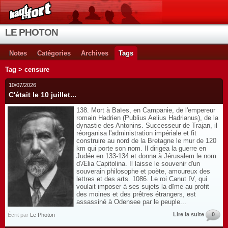
LE PHOTON
Notes
Catégories
Archives
Tags
Tag > censure
10/07/2026
C'était le 10 juillet...
138. Mort à Baïes, en Campanie, de l'empereur
romain Hadrien (Publius Aelius Hadrianus), de la
dynastie des Antonins. Successeur de Trajan, il
réorganisa l'administration impériale et fit
construire au nord de la Bretagne le mur de 120
km qui porte son nom. Il dirigea la guerre en
Judée en 133-134 et donna à Jérusalem le nom
d'Ælia Capitolina. Il laisse le souvenir d'un
souverain philosophe et poète, amoureux des
lettres et des arts. 1086. Le roi Canut IV, qui
voulait imposer à ses sujets la dîme au profit
des moines et des prêtres étrangers, est
assassiné à Odensee par le peuple...
Lire la suite
0
Écrit par
Le Photon