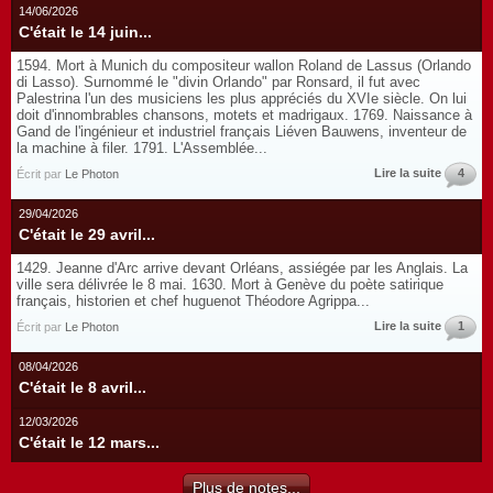
14/06/2026
C'était le 14 juin...
1594. Mort à Munich du compositeur wallon Roland de Lassus (Orlando
di Lasso). Surnommé le "divin Orlando" par Ronsard, il fut avec
Palestrina l'un des musiciens les plus appréciés du XVIe siècle. On lui
doit d'innombrables chansons, motets et madrigaux. 1769. Naissance à
Gand de l'ingénieur et industriel français Liéven Bauwens, inventeur de
la machine à filer. 1791. L'Assemblée...
Lire la suite
4
Écrit par
Le Photon
29/04/2026
C'était le 29 avril...
1429. Jeanne d'Arc arrive devant Orléans, assiégée par les Anglais. La
ville sera délivrée le 8 mai. 1630. Mort à Genève du poète satirique
français, historien et chef huguenot Théodore Agrippa...
Lire la suite
1
Écrit par
Le Photon
08/04/2026
C'était le 8 avril...
12/03/2026
C'était le 12 mars...
Plus de notes...