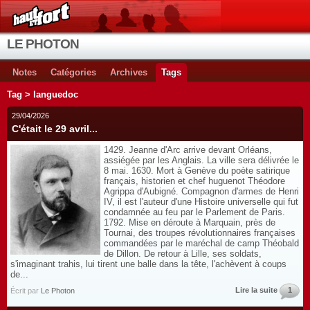
LE PHOTON
Notes
Catégories
Archives
Tags
Tag > languedoc
29/04/2026
C'était le 29 avril...
1429. Jeanne d'Arc arrive devant Orléans,
assiégée par les Anglais. La ville sera délivrée le
8 mai. 1630. Mort à Genève du poète satirique
français, historien et chef huguenot Théodore
Agrippa d'Aubigné. Compagnon d'armes de Henri
IV, il est l'auteur d'une Histoire universelle qui fut
condamnée au feu par le Parlement de Paris.
1792. Mise en déroute à Marquain, près de
Tournai, des troupes révolutionnaires françaises
commandées par le maréchal de camp Théobald
de Dillon. De retour à Lille, ses soldats,
s'imaginant trahis, lui tirent une balle dans la tête, l'achèvent à coups
de...
Lire la suite
1
Écrit par
Le Photon