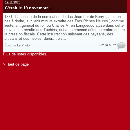
19/11/2025
C'était le 19 novembre...
1381. L'annonce de la nomination du duc Jean I er de Berry (assis en
bas à droite, sur l'enluminure extraite des Très Riches Heures ) comme
lieutenant général du roi fou Charles VI en Languedoc attise dans cette
province la révolte des Tuchins, qui a commencé dès septembre contre
la pression fiscale. Cette insurrection unissant des paysans, des
artisans et des nobles, durera trois...
Lire la suite
0
Écrit par
Le Photon
Plus de notes disponibles.
> Haut de page