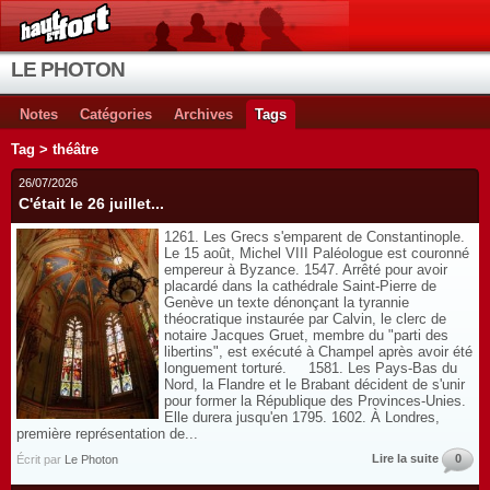
LE PHOTON
Notes
Catégories
Archives
Tags
Tag > théâtre
26/07/2026
C'était le 26 juillet...
1261. Les Grecs s'emparent de Constantinople.
Le 15 août, Michel VIII Paléologue est couronné
empereur à Byzance. 1547. Arrêté pour avoir
placardé dans la cathédrale Saint-Pierre de
Genève un texte dénonçant la tyrannie
théocratique instaurée par Calvin, le clerc de
notaire Jacques Gruet, membre du "parti des
libertins", est exécuté à Champel après avoir été
longuement torturé. 1581. Les Pays-Bas du
Nord, la Flandre et le Brabant décident de s'unir
pour former la République des Provinces-Unies.
Elle durera jusqu'en 1795. 1602. À Londres,
première représentation de...
Lire la suite
0
Écrit par
Le Photon