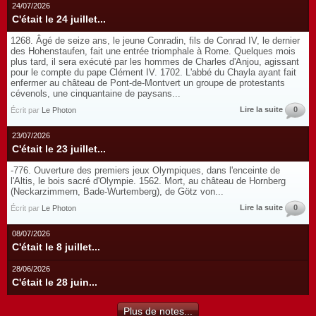
24/07/2026
C'était le 24 juillet...
1268. Âgé de seize ans, le jeune Conradin, fils de Conrad IV, le dernier
des Hohenstaufen, fait une entrée triomphale à Rome. Quelques mois
plus tard, il sera exécuté par les hommes de Charles d'Anjou, agissant
pour le compte du pape Clément IV. 1702. L'abbé du Chayla ayant fait
enfermer au château de Pont-de-Montvert un groupe de protestants
cévenols, une cinquantaine de paysans...
Lire la suite
0
Écrit par
Le Photon
23/07/2026
C'était le 23 juillet...
-776. Ouverture des premiers jeux Olympiques, dans l'enceinte de
l'Altis, le bois sacré d'Olympie. 1562. Mort, au château de Hornberg
(Neckarzimmern, Bade-Wurtemberg), de Götz von...
Lire la suite
0
Écrit par
Le Photon
08/07/2026
C'était le 8 juillet...
28/06/2026
C'était le 28 juin...
Plus de notes...