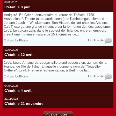
08/06/2026
C'était le 8 juin...
Antiquité. En Grèce, anniversaire du retour de Thésée. 1768.
Assassinat à Trieste (alors autrichienne) de l'archéologue allemand
Johann Joachim Winckelmann. Son Histoire de l'art chez les Anciens
(1764) exerça une grande influence sur la formation du néoclassicisme.
1783. Le volcan Laki, dans le sud-est de l'Islande, entre en éruption,
créant une immense fissure de 25 kilomètres de...
Lire la suite
0
Écrit par
Le Photon
12/04/2026
C'était le 12 avril...
1768. Louis-Antoine de Bougainville prend possession, au nom de la
France, de l'île de Tahiti, à laquelle il donne le nom de "Nouvelle-
Cythère". 1774. Première représentation, à Berlin, de la...
Lire la suite
0
Écrit par
Le Photon
04/04/2026
C'était le 4 avril...
21/11/2025
C'était le 21 novembre...
Plus de notes...