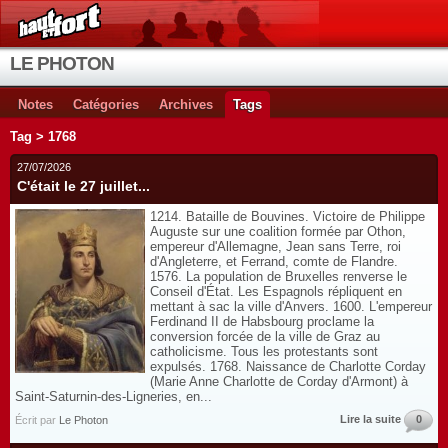
LE PHOTON
Notes
Catégories
Archives
Tags
Tag > 1768
27/07/2026
C'était le 27 juillet...
1214. Bataille de Bouvines. Victoire de Philippe
Auguste sur une coalition formée par Othon,
empereur d'Allemagne, Jean sans Terre, roi
d'Angleterre, et Ferrand, comte de Flandre.
1576. La population de Bruxelles renverse le
Conseil d'État. Les Espagnols répliquent en
mettant à sac la ville d'Anvers. 1600. L'empereur
Ferdinand II de Habsbourg proclame la
conversion forcée de la ville de Graz au
catholicisme. Tous les protestants sont
expulsés. 1768. Naissance de Charlotte Corday
(Marie Anne Charlotte de Corday d'Armont) à
Saint-Saturnin-des-Ligneries, en...
Lire la suite
0
Écrit par
Le Photon