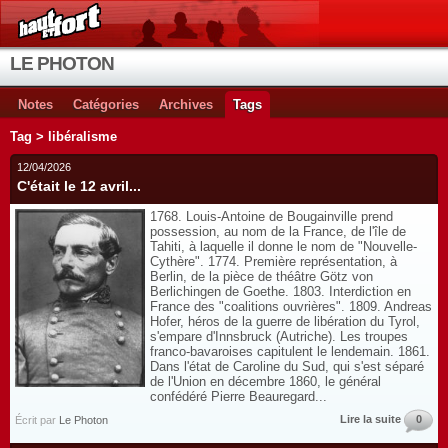
LE PHOTON
Notes
Catégories
Archives
Tags
Tag > libéralisme
12/04/2026
C'était le 12 avril...
1768. Louis-Antoine de Bougainville prend
possession, au nom de la France, de l'île de
Tahiti, à laquelle il donne le nom de "Nouvelle-
Cythère". 1774. Première représentation, à
Berlin, de la pièce de théâtre Götz von
Berlichingen de Goethe. 1803. Interdiction en
France des "coalitions ouvrières". 1809. Andreas
Hofer, héros de la guerre de libération du Tyrol,
s'empare d'Innsbruck (Autriche). Les troupes
franco-bavaroises capitulent le lendemain. 1861.
Dans l'état de Caroline du Sud, qui s'est séparé
de l'Union en décembre 1860, le général
confédéré Pierre Beauregard...
Lire la suite
0
Écrit par
Le Photon