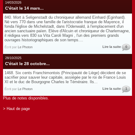
14/03/2026
C'était le 14 mars...
840. Mort à Seligenstadt du chroniqueur allemand Einhard (Eginhard).
Né vers 770 dans une famille de l'aristocratie franque de Mayence, il
fonda l'église de Michelstadt, dans l'Odenwald, à l'emplacement d'un
ancien sanctuaire païen. Elève d'Alcuin et chroniqueur de Charlemagne,
il rédigea vers 830 sa Vita Caroli Magni , l'un des premiers grands
ouvrages historiographiques de son temps....
Lire la suite
0
Écrit par
Le Photon
28/10/2025
C'était le 28 octobre...
1468. Six cents Franchimontois (Principauté de Liège) décident de se
sacrifier pour sauver leur capitale, assiégée par le roi de France Louis
XI et le duc de Bourgogne Charles le Téméraire. Ils...
Lire la suite
1
Écrit par
Le Photon
Plus de notes disponibles.
> Haut de page