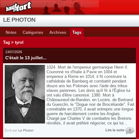
LE PHOTON
Notes
Catégories
Archives
Tags
Tag > tyrol
13/07/2026
C'était le 13 juillet...
1024. Mort de l'empereur germanique Henri II.
Couronné roi d'Italie à Pavie en 1004 et
empereur à Rome en 1014, il fit construire la
cathédrale de Bamberg et combattit pendant
douze ans les Polonais avec l'aide des tribus
slaves païennes. Les dons qu'il fit à l'Église lui
ont valu d'être canonisé. 1380. Mort à
Châteauneuf-de-Randon, en Lozère, de Bertrand
du Guesclin, le "Dogue noir de Brocéliande". Fait
connétable en 1370, il avait entrepris une longue
guerre de harcèlement contre les Anglais.
Chargé par Charles V de combattre les Bretons
révoltés, il avait préféré négocier, ce qui lui...
Lire la suite
0
Écrit par
Le Photon