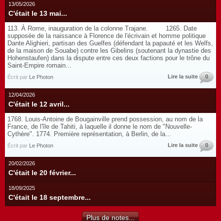
13/05/2026
C'était le 13 mai...
113. À Rome, inauguration de la colonne Trajane. 1265. Date
supposée de la naissance à Florence de l'écrivain et homme politique
Dante Alighieri, partisan des Guelfes (défendant la papauté et les Welfs,
de la maison de Souabe) contre les Gibelins (soutenant la dynastie des
Hohenstaufen) dans la dispute entre ces deux factions pour le trône du
Saint-Empire romain...
Lire la suite
0
Écrit par
Le Photon
12/04/2026
C'était le 12 avril...
1768. Louis-Antoine de Bougainville prend possession, au nom de la
France, de l'île de Tahiti, à laquelle il donne le nom de "Nouvelle-
Cythère". 1774. Première représentation, à Berlin, de la...
Lire la suite
0
Écrit par
Le Photon
20/02/2026
C'était le 20 février...
18/09/2025
C'était le 18 septembre...
Plus de notes...