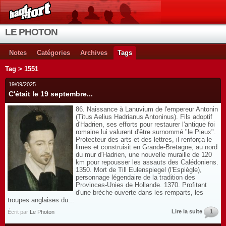
LE PHOTON
Notes
Catégories
Archives
Tags
Tag > 1551
19/09/2025
C'était le 19 septembre...
86. Naissance à Lanuvium de l'empereur Antonin
(Titus Aelius Hadrianus Antoninus). Fils adoptif
d'Hadrien, ses efforts pour restaurer l'antique foi
romaine lui valurent d'être surnommé "le Pieux".
Protecteur des arts et des lettres, il renforça le
limes et construisit en Grande-Bretagne, au nord
du mur d'Hadrien, une nouvelle muraille de 120
km pour repousser les assauts des Calédoniens.
1350. Mort de Till Eulenspiegel (l'Espiègle),
personnage légendaire de la tradition des
Provinces-Unies de Hollande. 1370. Profitant
d'une brèche ouverte dans les remparts, les
troupes anglaises du...
Lire la suite
1
Écrit par
Le Photon