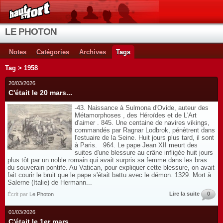
LE PHOTON
Notes
Catégories
Archives
Tags
Tag > 1958
20/03/2026
C'était le 20 mars...
-43. Naissance à Sulmona d'Ovide, auteur des
Métamorphoses , des Héroïdes et de L'Art
d'aimer . 845. Une centaine de navires vikings,
commandés par Ragnar Lodbrok, pénètrent dans
l'estuaire de la Seine. Huit jours plus tard, il sont
à Paris. 964. Le pape Jean XII meurt des
suites d'une blessure au crâne infligée huit jours
plus tôt par un noble romain qui avait surpris sa femme dans les bras
du souverain pontife. Au Vatican, pour expliquer cette blessure, on avait
fait courir le bruit que le pape s'était battu avec le démon. 1329. Mort à
Salerne (Italie) de Hermann...
Lire la suite
0
Écrit par
Le Photon
01/03/2026
C'était le 1er mars...