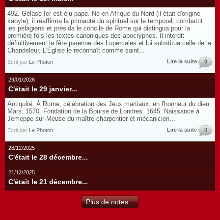
492. Gélase Ier est élu pape. Né en Afrique du Nord (il était d'origine
kabyle), il réaffirma la primauté du spirituel sur le temporel, combattit
les pélagiens et présida le concile de Rome qui distingua pour la
première fois les textes canoniques des apocryphes. Il interdit
définitivement la fête païenne des Lupercales et lui substitua celle de la
Chandeleur. L'Église le reconnaît comme saint...
Lire la suite
0
Écrit par
Le Photon
29/01/2026
C'était le 29 janvier...
Antiquité. À Rome, célébration des Jeux martiaux, en l'honneur du dieu
Mars. 1570. Fondation de la Bourse de Londres. 1645. Naissance à
Jemeppe-sur-Meuse du maître-charpentier et mécanicien...
Lire la suite
0
Écrit par
Le Photon
28/12/2025
C'était le 28 décembre...
21/12/2025
C'était le 21 décembre...
Plus de notes...