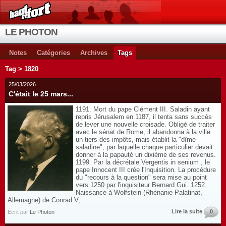
LE PHOTON
Notes
Catégories
Archives
Tags
Tag > 1820
25/03/2026
C'était le 25 mars...
1191. Mort du pape Clément III. Saladin ayant
repris Jérusalem en 1187, il tenta sans succès
de lever une nouvelle croisade. Obligé de traiter
avec le sénat de Rome, il abandonna à la ville
un tiers des impôts, mais établit la "dîme
saladine", par laquelle chaque particulier devait
donner à la papauté un dixième de ses revenus.
1199. Par la décrétale Vergentis in senium , le
pape Innocent III crée l'Inquisition. La procédure
du "recours à la question" sera mise au point
vers 1250 par l'inquisiteur Bernard Gui. 1252.
Naissance à Wolfstein (Rhénanie-Palatinat,
Allemagne) de Conrad V,...
Lire la suite
0
Écrit par
Le Photon