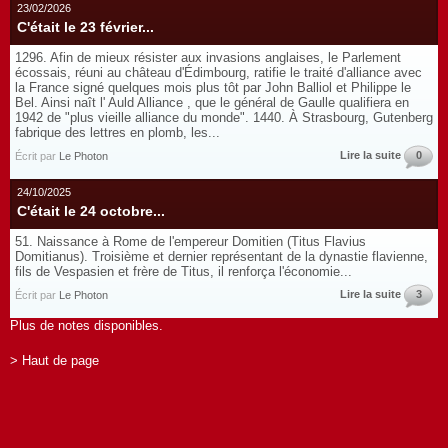
23/02/2026
C'était le 23 février...
1296. Afin de mieux résister aux invasions anglaises, le Parlement
écossais, réuni au château d'Édimbourg, ratifie le traité d'alliance avec
la France signé quelques mois plus tôt par John Balliol et Philippe le
Bel. Ainsi naît l' Auld Alliance , que le général de Gaulle qualifiera en
1942 de "plus vieille alliance du monde". 1440. À Strasbourg, Gutenberg
fabrique des lettres en plomb, les...
Lire la suite
0
Écrit par
Le Photon
24/10/2025
C'était le 24 octobre...
51. Naissance à Rome de l'empereur Domitien (Titus Flavius
Domitianus). Troisième et dernier représentant de la dynastie flavienne,
fils de Vespasien et frère de Titus, il renforça l'économie...
Lire la suite
3
Écrit par
Le Photon
Plus de notes disponibles.
> Haut de page