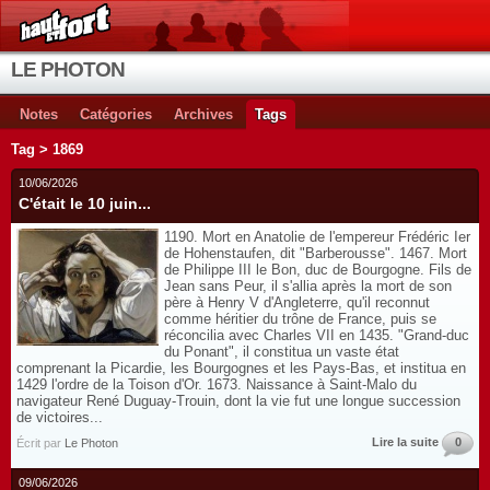
LE PHOTON
Notes
Catégories
Archives
Tags
Tag > 1869
10/06/2026
C'était le 10 juin...
1190. Mort en Anatolie de l'empereur Frédéric Ier
de Hohenstaufen, dit "Barberousse". 1467. Mort
de Philippe III le Bon, duc de Bourgogne. Fils de
Jean sans Peur, il s'allia après la mort de son
père à Henry V d'Angleterre, qu'il reconnut
comme héritier du trône de France, puis se
réconcilia avec Charles VII en 1435. "Grand-duc
du Ponant", il constitua un vaste état
comprenant la Picardie, les Bourgognes et les Pays-Bas, et institua en
1429 l'ordre de la Toison d'Or. 1673. Naissance à Saint-Malo du
navigateur René Duguay-Trouin, dont la vie fut une longue succession
de victoires...
Lire la suite
0
Écrit par
Le Photon
09/06/2026