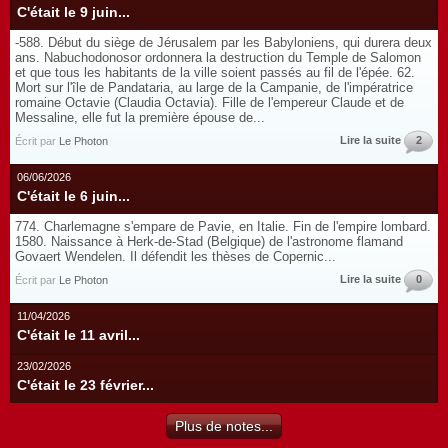
C'était le 9 juin...
-588. Début du siège de Jérusalem par les Babyloniens, qui durera deux
ans. Nabuchodonosor ordonnera la destruction du Temple de Salomon
et que tous les habitants de la ville soient passés au fil de l'épée. 62.
Mort sur l'île de Pandataria, au large de la Campanie, de l'impératrice
romaine Octavie (Claudia Octavia). Fille de l'empereur Claude et de
Messaline, elle fut la première épouse de...
Lire la suite
2
Écrit par
Le Photon
06/06/2026
C'était le 6 juin...
774. Charlemagne s'empare de Pavie, en Italie. Fin de l'empire lombard.
1580. Naissance à Herk-de-Stad (Belgique) de l'astronome flamand
Govaert Wendelen. Il défendit les thèses de Copernic...
Lire la suite
0
Écrit par
Le Photon
11/04/2026
C'était le 11 avril...
23/02/2026
C'était le 23 février...
Plus de notes...