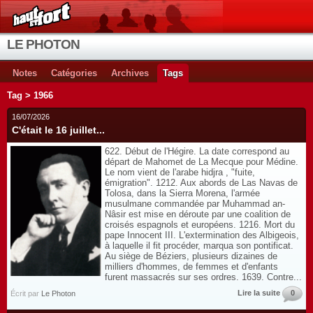
LE PHOTON
Notes
Catégories
Archives
Tags
Tag > 1966
16/07/2026
C'était le 16 juillet...
622. Début de l'Hégire. La date correspond au
départ de Mahomet de La Mecque pour Médine.
Le nom vient de l'arabe hidjra , "fuite,
émigration". 1212. Aux abords de Las Navas de
Tolosa, dans la Sierra Morena, l'armée
musulmane commandée par Muhammad an-
Nâsir est mise en déroute par une coalition de
croisés espagnols et européens. 1216. Mort du
pape Innocent III. L'extermination des Albigeois,
à laquelle il fit procéder, marqua son pontificat.
Au siège de Béziers, plusieurs dizaines de
milliers d'hommes, de femmes et d'enfants
furent massacrés sur ses ordres. 1639. Contre...
Lire la suite
0
Écrit par
Le Photon