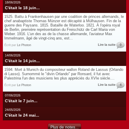
18/06/2026
C'était le 18 juin...
1525. Battu à Frankenhausen par une coalition de princes allemands, le
chef anabaptiste Thomas Münzer est décapité à Mülhausen. Fin de la
guerre des Paysans. 1815. Bataille de Waterloo. 1821. À l'opéra royal
de Berlin, première représentation du Freischütz de Carl Maria von
Weber. 1916. L'un des as de la chasse allemande, l'aviateur Max
Immelmann, âgé de vingt-cinq ans, est...
Lire la suite
0
Écrit par
Le Photon
14/06/2026
C'était le 14 juin...
1594. Mort à Munich du compositeur wallon Roland de Lassus (Orlando
di Lasso). Surnommé le "divin Orlando" par Ronsard, il fut avec
Palestrina l'un des musiciens les plus appréciés du XVIe siècle....
Lire la suite
4
Écrit par
Le Photon
07/06/2026
C'était le 7 juin...
24/05/2026
C'était le 24 mai...
Plus de notes...