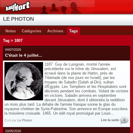
LE PHOTON
Notes
Catégories
Archives
Tags
Tag > 1807
04/07/2026
C'était le 4 juillet...
1187. Guy de Lusignan, monté l'année
précédente sur le trône de Jérusalem, est
écrasé dans la plaine de Hattin, près de
Tibériade (de nos jours en Israël), par les
troupes de Saladin (Salah al-Din), sultan
d'Égypte. Les Templiers et les Hospitaliers sont
décimés pendant les combats. Volant de victoire
en victoire, Saladin arrivera en septembre
devant Jérusalem, dont il obtiendra la reddition
un mois plus tard. La défaite de l'armée franque sonne le glas du
royaume chrétien de Syrie-Palestine. Son annonce en Europe suscitera
la troisième croisade. 1465. Un édit royal promulgué par Louis...
Lire la suite
0
Écrit par
Le Photon
10/05/2026