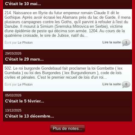
C'était le 10 mai...
214. Naissance en Illyrie du futur empereur romain Claude II dit le
Gothique. Après avoir écrasé les Alamans près du lac de Garde, il mena
plusieurs campagnes contre les Goths, qu'il parvint à refouler à l'est du
Danube. Il mourut à Simium (Sremska Mitrovica en Serbie), victime
d'une épidémie de peste qui décima son armée. 1204. Au cours de la
quatrième croisade, le sire de Jubise, natif du...
Lire la suite
1
Écrit par
Le Photon
29/03/2026
C'était le 29 mars...
502. Le roi burgonde Gondebaud fait proclamer la loi Gombette ( lex
Gumbata ) ou loi des Burgondes ( lex Burgundionum ), code de lois
civiles et pénales. C'est le premier recueil de lois d'un roi...
Lire la suite
0
Écrit par
Le Photon
05/02/2026
C'était le 5 février...
13/12/2025
C'était le 13 décembre...
Plus de notes...