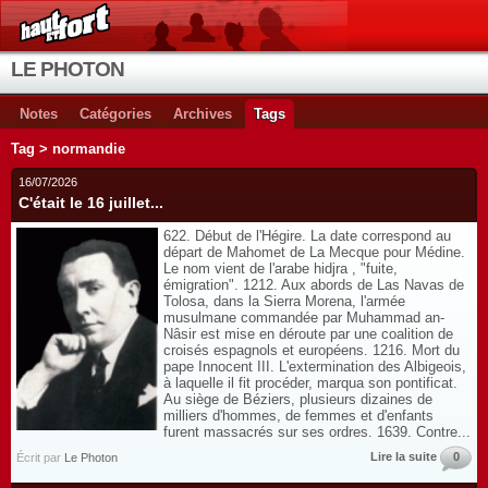
LE PHOTON
Notes
Catégories
Archives
Tags
Tag > normandie
16/07/2026
C'était le 16 juillet...
622. Début de l'Hégire. La date correspond au
départ de Mahomet de La Mecque pour Médine.
Le nom vient de l'arabe hidjra , "fuite,
émigration". 1212. Aux abords de Las Navas de
Tolosa, dans la Sierra Morena, l'armée
musulmane commandée par Muhammad an-
Nâsir est mise en déroute par une coalition de
croisés espagnols et européens. 1216. Mort du
pape Innocent III. L'extermination des Albigeois,
à laquelle il fit procéder, marqua son pontificat.
Au siège de Béziers, plusieurs dizaines de
milliers d'hommes, de femmes et d'enfants
furent massacrés sur ses ordres. 1639. Contre...
Lire la suite
0
Écrit par
Le Photon