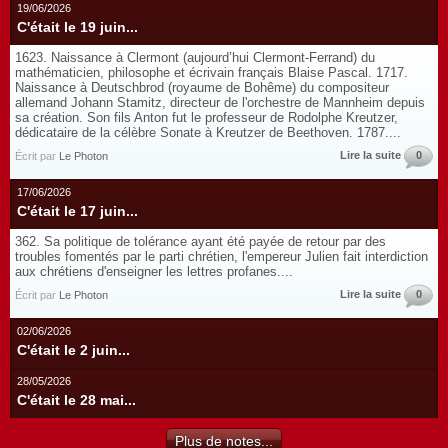
19/06/2026
C'était le 19 juin...
1623. Naissance à Clermont (aujourd’hui Clermont-Ferrand) du
mathématicien, philosophe et écrivain français Blaise Pascal. 1717.
Naissance à Deutschbrod (royaume de Bohême) du compositeur
allemand Johann Stamitz, directeur de l'orchestre de Mannheim depuis
sa création. Son fils Anton fut le professeur de Rodolphe Kreutzer,
dédicataire de la célèbre Sonate à Kreutzer de Beethoven. 1787....
Lire la suite
0
Écrit par
Le Photon
17/06/2026
C'était le 17 juin...
362. Sa politique de tolérance ayant été payée de retour par des
troubles fomentés par le parti chrétien, l'empereur Julien fait interdiction
aux chrétiens d'enseigner les lettres profanes....
Lire la suite
0
Écrit par
Le Photon
02/06/2026
C'était le 2 juin...
28/05/2026
C'était le 28 mai...
Plus de notes...