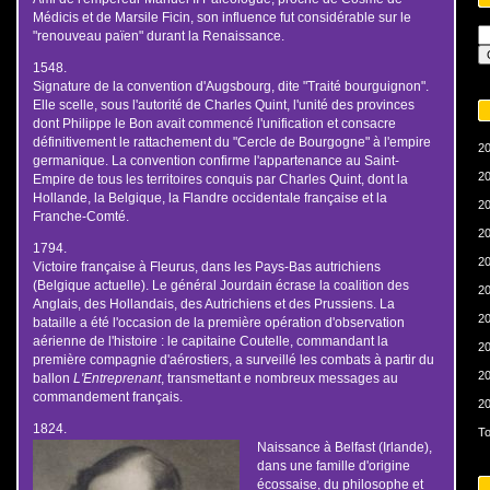
Médicis et de Marsile Ficin, son influence fut considérable sur le
"renouveau païen" durant la Renaissance.
1548.
Signature de la convention d'Augsbourg, dite "Traité bourguignon".
Elle scelle, sous l'autorité de Charles Quint, l'unité des provinces
dont Philippe le Bon avait commencé l'unification et consacre
définitivement le rattachement du "Cercle de Bourgogne" à l'empire
20
germanique. La convention confirme l'appartenance au Saint-
20
Empire de tous les territoires conquis par Charles Quint, dont la
Hollande, la Belgique, la Flandre occidentale française et la
20
Franche-Comté.
20
1794.
20
Victoire française à Fleurus, dans les Pays-Bas autrichiens
(Belgique actuelle). Le général Jourdain écrase la coalition des
20
Anglais, des Hollandais, des Autrichiens et des Prussiens. La
20
bataille a été l'occasion de la première opération d'observation
aérienne de l'histoire : le capitaine Coutelle, commandant la
20
première compagnie d'aérostiers, a surveillé les combats à partir du
20
ballon
L'Entreprenant
, transmettant e nombreux messages au
commandement français.
20
1824.
To
Naissance à Belfast (Irlande),
dans une famille d'origine
écossaise, du philosophe et