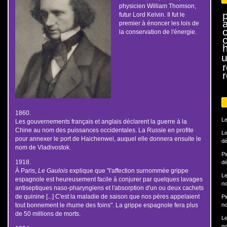
physicien William Thomson,
futur Lord Kelvin. Il fut le
premier à énoncer les lois de
la conservation de l'énergie.
h
u
r
1860.
Le
Les gouvernements français et anglais déclarent la guerre à la
Chine au nom des puissances occidentales. La Russie en profite
Le
pour annexer le port de Haichenwei, auquel elle donnera ensuite le
dé
nom de Vladivostok.
Pi
1918.
dé
À Paris,
Le Gaulois
explique que "l'affection surnommée grippe
Le
espagnole est heureusement facile à conjurer par quelques lavages
no
antiseptiques naso-pharyngiens et l'absorption d'un ou deux cachets
de quinine [...] C'est la maladie de saison que nos pères appelaient
Pi
tout bonnement le rhume des foins". La grippe espagnole fera plus
no
de 50 millions de morts.
Le
no