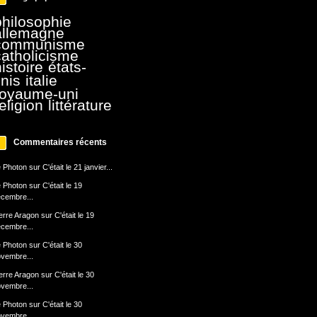
philosophie
allemagne
communisme
catholicisme
istoire
états-
nis
italie
royaume-uni
eligion
littérature
Commentaires récents
 Photon
sur
C'était le 21 janvier...
 Photon
sur
C'était le 19
cembre...
erre Aragon
sur
C'était le 19
cembre...
 Photon
sur
C'était le 30
vembre...
erre Aragon
sur
C'était le 30
vembre...
 Photon
sur
C'était le 30
vembre...