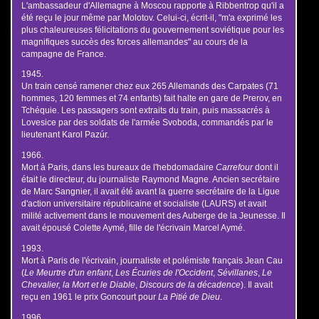
L'ambassadeur d'Allemagne à Moscou rapporte à Ribbentrop qu'il a
été reçu le jour même par Molotov. Celui-ci, écrit-il, "m'a exprimé les
plus chaleureuses félicitations du gouvernement soviétique pour les
magnifiques succès des forces allemandes" au cours de la
campagne de France.
1945.
Un train censé ramener chez eux 265 Allemands des Carpates (71
hommes, 120 femmes et 74 enfants) fait halte en gare de Prerov, en
Tchéquie. Les passagers sont extraits du train, puis massacrés à
Lovesice par des soldats de l'armée Svoboda, commandés par le
lieutenant Karol Pazúr.
1966.
Mort à Paris, dans les bureaux de l'hebdomadaire
Carrefour
dont il
était le directeur, du journaliste Raymond Magne. Ancien secrétaire
de Marc Sangnier, il avait été avant la guerre secrétaire de la Ligue
d'action universitaire républicaine et socialiste (LAURS) et avait
milité activement dans le mouvement des Auberge de la Jeunesse. Il
avait épousé Colette Aymé, fille de l'écrivain Marcel Aymé.
1993.
Mort à Paris de l'écrivain, journaliste et polémiste français Jean Cau
(
Le Meurtre d'un enfant
,
Les Écuries de l'Occident
,
Sévillanes
,
Le
Chevalier, la Mort et le Diable
,
Discours de la décadence
). Il avait
reçu en 1961 le prix Goncourt pour
La Pitié de Dieu
.
1996.