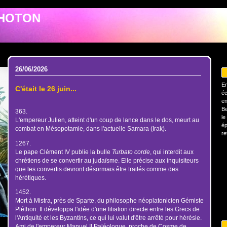
PHOTON
26/06/2026
En
C'était le 26 juin...
éc
en
Be
363.
le
L'empereur Julien, atteint d'un coup de lance dans le dos, meurt au
ép
combat en Mésopotamie, dans l'actuelle Samara (Irak).
re
1267.
Le pape Clément IV publie la bulle
Turbato corde
, qui interdit aux
chrétiens de se convertir au judaïsme. Elle précise aux inquisiteurs
que les convertis devront désormais être traités comme des
hérétiques.
1452.
Mort à Mistra, près de Sparte, du philosophe néoplatonicien Gémiste
Pléthon. Il développa l'idée d'une filiation directe entre les Grecs de
l'Antiquité et les Byzantins, ce qui lui valut d'être arrêté pour hérésie.
Ami de l'empereur Manuel II Paléologue, proche de Cosme de