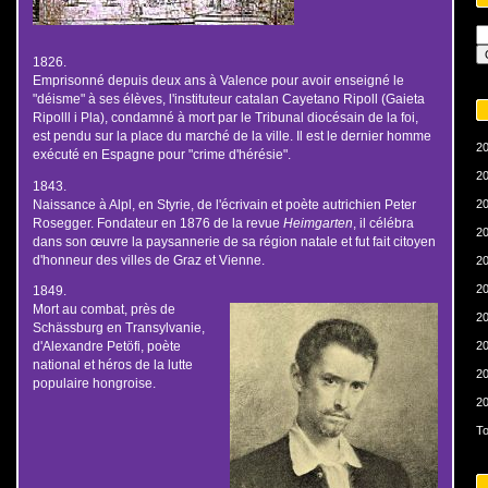
1826.
Emprisonné depuis deux ans à Valence pour avoir enseigné le
"déisme" à ses élèves, l'instituteur catalan Cayetano Ripoll (Gaieta
Ripolll i Pla), condamné à mort par le Tribunal diocésain de la foi,
est pendu sur la place du marché de la ville. Il est le dernier homme
20
exécuté en Espagne pour "crime d'hérésie".
20
1843.
Naissance à Alpl, en Styrie, de l'écrivain et poète autrichien Peter
20
Rosegger. Fondateur en 1876 de la revue
Heimgarten
, il célébra
20
dans son œuvre la paysannerie de sa région natale et fut fait citoyen
d'honneur des villes de Graz et Vienne.
20
20
1849.
Mort au combat, près de
20
Schässburg en Transylvanie,
20
d'Alexandre Petöfi, poète
national et héros de la lutte
20
populaire hongroise.
20
To