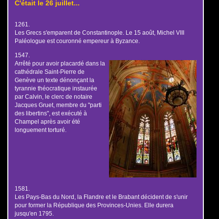
C'était le 26 juillet...
1261.
Les Grecs s'emparent de Constantinople. Le 15 août, Michel VIII
Paléologue est couronné empereur à Byzance.
1547.
Arrêté pour avoir placardé dans la
cathédrale Saint-Pierre de
Genève un texte dénonçant la
tyrannie théocratique instaurée
par Calvin, le clerc de notaire
Jacques Gruet, membre du "parti
des libertins", est exécuté à
Champel après avoir été
longuement torturé.
1581.
Les Pays-Bas du Nord, la Flandre et le Brabant décident de s'unir
pour former la République des Provinces-Unies. Elle durera
jusqu'en 1795.