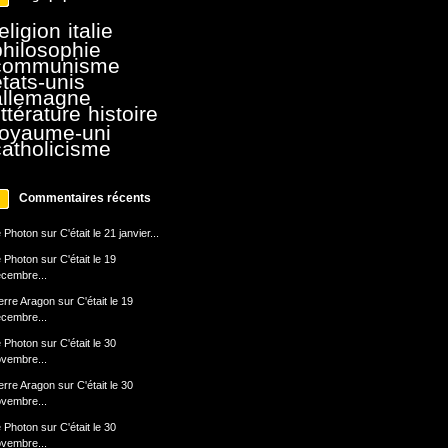
eligion
italie
philosophie
communisme
états-unis
allemagne
ittérature
histoire
royaume-uni
catholicisme
Commentaires récents
 Photon
sur
C'était le 21 janvier...
 Photon
sur
C'était le 19
cembre...
erre Aragon
sur
C'était le 19
cembre...
 Photon
sur
C'était le 30
vembre...
erre Aragon
sur
C'était le 30
vembre...
 Photon
sur
C'était le 30
vembre...