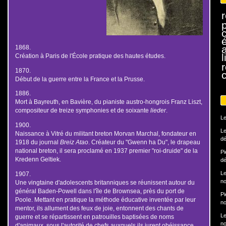
r
1868.
l
Création à Paris de l'École pratique des hautes études.
1870.
Début de la guerre entre la France et la Prusse.
1886.
Mort à Bayreuth, en Bavière, du pianiste austro-hongrois Franz Liszt,
compositeur de treize symphonies et de soixante
lieder
.
Le
1900.
Le
Naissance à Vitré du militant breton Morvan Marchal, fondateur en
dé
1918 du journal
Breiz Atao
. Créateur du "Gwenn ha Du", le drapeau
national breton, il sera proclamé en 1937 premier "roi-druide" de la
Pi
Kredenn Geltiek.
dé
Le
1907.
no
Une vingtaine d'adolescents britanniques se réunissent autour du
général Baden-Powell dans l'île de Brownsea, près du port de
Pi
Poole. Mettant en pratique la méthode éducative inventée par leur
no
mentor, ils allument des feux de joie, entonnent des chants de
Le
guerre et se répartissent en patrouilles baptisées de noms
no
d'animaux, sous l'autorité de chefs auxquels ils jurent obéissance