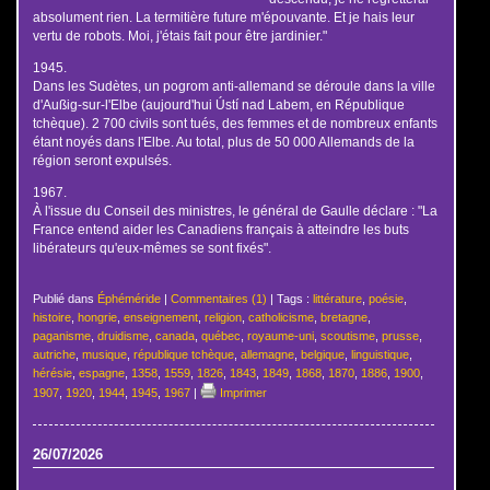
absolument rien. La termitière future m'épouvante. Et je hais leur
vertu de robots. Moi, j'étais fait pour être jardinier."
1945.
Dans les Sudètes, un pogrom anti-allemand se déroule dans la ville
d'Außig-sur-l'Elbe (aujourd'hui Ústí nad Labem, en République
tchèque). 2 700 civils sont tués, des femmes et de nombreux enfants
étant noyés dans l'Elbe. Au total, plus de 50 000 Allemands de la
région seront expulsés.
1967.
À l'issue du Conseil des ministres, le général de Gaulle déclare : "La
France entend aider les Canadiens français à atteindre les buts
libérateurs qu'eux-mêmes se sont fixés".
Publié dans
Éphéméride
|
Commentaires (1)
| Tags :
littérature
,
poésie
,
histoire
,
hongrie
,
enseignement
,
religion
,
catholicisme
,
bretagne
,
paganisme
,
druidisme
,
canada
,
québec
,
royaume-uni
,
scoutisme
,
prusse
,
autriche
,
musique
,
république tchèque
,
allemagne
,
belgique
,
linguistique
,
hérésie
,
espagne
,
1358
,
1559
,
1826
,
1843
,
1849
,
1868
,
1870
,
1886
,
1900
,
1907
,
1920
,
1944
,
1945
,
1967
|
Imprimer
26/07/2026