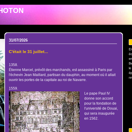
PHOTON
31/07/2026
En
C'était le 31 juillet...
éc
en
Be
1358.
le
Étienne Marcel, prévôt des marchands, est assassiné à Paris par
ép
l'échevin Jean Maillard, partisan du dauphin, au moment où il allait
re
ouvrir les portes de la capitale au roi de Navarre.
1559.
Le pape Paul IV
donne son accord
pour la fondation de
l'université de Douai,
qui sera inaugurée
en 1562.