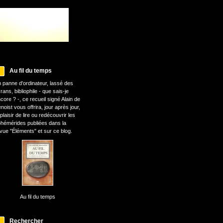
Au fil du temps
 panne d'ordinateur, lassé des
rans, bibliophile - que sais-je
core ? -, ce recueil signé Alain de
noist vous offrira, jour après jour,
 plaisir de lire ou redécouvrir les
hémérides publiées dans la
vue "Éléments" et sur ce blog.
Au fil du temps
Rechercher