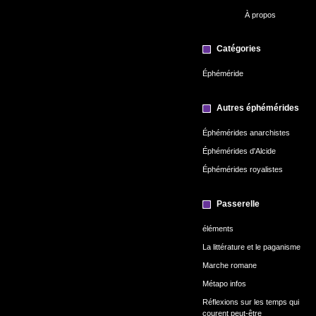
À propos
Catégories
Éphéméride
Autres éphémérides
Éphémérides anarchistes
Éphémérides d'Alcide
Éphémérides royalistes
Passerelle
éléments
La littérature et le paganisme
Marche romane
Métapo infos
Réflexions sur les temps qui
courent peut-être