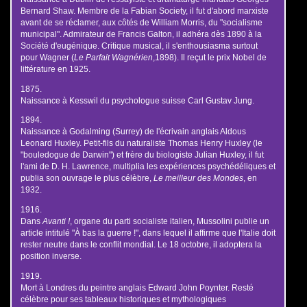
Bernard Shaw. Membre de la Fabian Society, il fut d'abord marxiste
avant de se réclamer, aux côtés de William Morris, du "socialisme
municipal". Admirateur de Francis Galton, il adhéra dès 1890 à la
Société d'eugénique. Critique musical, il s'enthousiasma surtout
pour Wagner (
Le Parfait Wagnérien
,1898). Il reçut le prix Nobel de
littérature en 1925.
1875.
Naissance à Kesswil du psychologue suisse Carl Gustav Jung.
1894.
Naissance à Godalming (Surrey) de l'écrivain anglais Aldous
Leonard Huxley. Petit-fils du naturaliste Thomas Henry Huxley (le
"bouledogue de Darwin") et frère du biologiste Julian Huxley, il fut
l'ami de D. H. Lawrence, multiplia les expériences psychédéliques et
publia son ouvrage le plus célèbre,
Le meilleur des Mondes
, en
1932.
1916.
Dans
Avanti !
, organe du parti socialiste italien, Mussolini publie un
article intitulé "À bas la guerre !", dans lequel il affirme que l'Italie doit
rester neutre dans le conflit mondial. Le 18 octobre, il adoptera la
position inverse.
1919.
Mort à Londres du peintre anglais Edward John Poynter. Resté
célèbre pour ses tableaux historiques et mythologiques