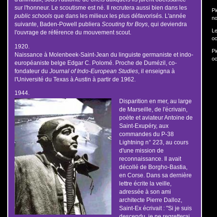
sur l'honneur. Le scoutisme est né. Il recrutera aussi bien dans les
Pi
public schools
que dans les milieux les plus défavorisés. L'année
no
suivante, Baden-Powell publiera
Scouting for Boys
, qui deviendra
Le
l'ouvrage de référence du mouvement scout.
oc
1920.
Pi
Naissance à Molenbeek-Saint-Jean du linguiste germaniste et indo-
oc
européaniste belge Edgar C. Polomé. Proche de Dumézil, co-
fondateur du
Journal of Indo-European Studies
, il enseigna à
l'Université du Texas à Austin à partir de 1962.
1944.
Disparition en mer, au large
de Marseille, de l'écrivain,
poète et aviateur Antoine de
Saint-Exupéry, aux
commandes du P-38
Lightning n° 223, au cours
d'une mission de
reconnaissance. Il avait
décollé de Borgho-Bastia,
en Corse. Dans sa dernière
lettre écrite la veille,
adressée à son ami
architecte Pierre Dalloz,
Saint-Ex écrivait : "Si je suis
descendu, je ne regretterai