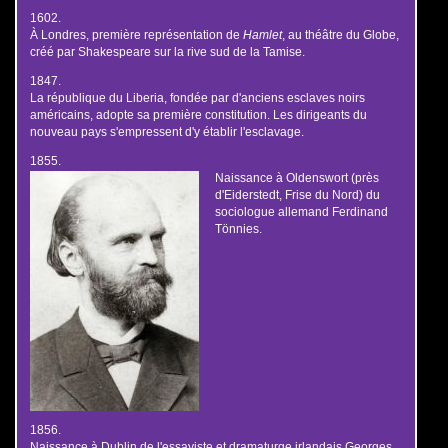
1602.
À Londres, première représentation de
Hamlet
, au théâtre du Globe,
créé par Shakespeare sur la rive sud de la Tamise.
1847.
La république du Liberia, fondée par d'anciens esclaves noirs
américains, adopte sa première constitution. Les dirigeants du
nouveau pays s'empressent d'y établir l'esclavage.
1855.
Naissance à Oldenswort (près
d'Eiderstedt, Frise du Nord) du
sociologue allemand Ferdinand
Tönnies.
1856.
Naissance à Dublin de l'essayiste et dramaturge irlandais Georges