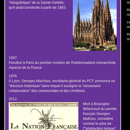
no
"néogothique" de la Sainte-Famille,
qu'il avait construite à partir de 1883.
Pi
no
Le
oc
Pi
oc
1947.
Parution à Paris du premier numéro de l'hebdomadaire monarchiste
Aspects de la France
.
1976.
À Lyon, Georges Marchais, secrétaire général du PCF, prononce un
"discours historique" dans lequel il souligne la "nécessaire
collaboration" des communistes et des chrétiens.
2012.
Mort à Boulogne-
Billancourt du peintre
français Georges
Mathieu, considéré
comme le père de
l'"abstraction lyrique".