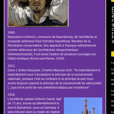
r
i
1869.
h
Naissance à Almrich, commune de Naumbourg, de l'architecte et
essayiste allemand Paul Schultze-Naumburg. Membre de la
Révolution conservatrice, très apprécié à l'époque wilhelmienne
comme défenseur de l'architecture néogermanique
(
Heimatschutzstil
), il est aussi l'auteur de plusieurs ouvrages sur
l'idéal nordique (
Kunst und Rasse
, 1928).
Le
1912.
Le
Dans
L'Action française
, Charles Maurras écrit : "Ni implicitement ni
dé
explicitement nous n'acceptons le principe de la souveraineté
nationale, puisque c'est au contraire à ce principe-là que nous
Pi
avons toujours opposé le principe de la souveraineté du salut public
dé
[...] qui est le point de vue antidémocratique par excellence".
Le
1926.
no
L'architecte catalan Antonio Gaudi, âgé
Pi
de 73 ans, trouve accidentellement la
no
mort à Barcelone, sous un tramway. Il
sera inhumé dans la crypte de l'église
Le