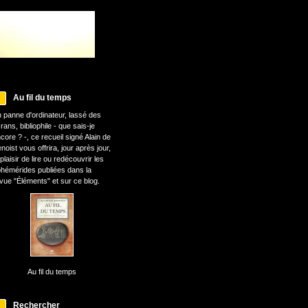
Au fil du temps
 panne d'ordinateur, lassé des
rans, bibliophile - que sais-je
core ? -, ce recueil signé Alain de
noist vous offrira, jour après jour,
 plaisir de lire ou redécouvrir les
hémérides publiées dans la
vue "Éléments" et sur ce blog.
Au fil du temps
Rechercher