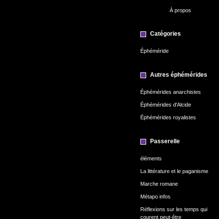
À propos
Catégories
Éphéméride
Autres éphémérides
Éphémérides anarchistes
Éphémérides d'Alcide
Éphémérides royalistes
Passerelle
éléments
La littérature et le paganisme
Marche romane
Métapo infos
Réflexions sur les temps qui
courent peut-être