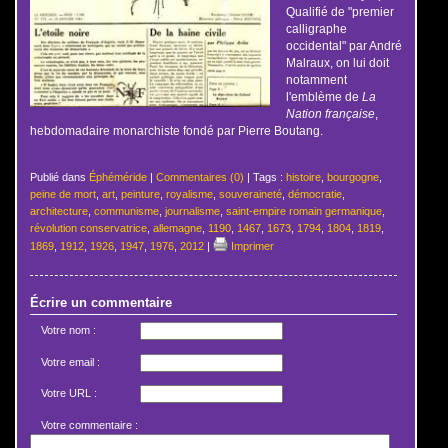
Qualifié de "premier
calligraphe
occidental" par André
Malraux, on lui doit
notamment
l'emblème de
La
Nation française
,
hebdomadaire monarchiste fondé par Pierre Boutang.
Publié dans
Éphéméride
|
Commentaires (0)
| Tags :
histoire
,
bourgogne
,
peine de mort
,
art
,
peinture
,
royalisme
,
souveraineté
,
démocratie
,
architecture
,
communisme
,
journalisme
,
saint-empire romain germanique
,
révolution conservatrice
,
allemagne
,
1190
,
1467
,
1673
,
1794
,
1804
,
1819
,
1869
,
1912
,
1926
,
1947
,
1976
,
2012
|
Imprimer
Écrire un commentaire
Votre nom :
Votre email :
Votre URL :
Votre commentaire :