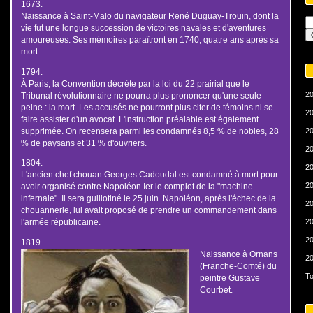
1673.
Naissance à Saint-Malo du navigateur René Duguay-Trouin, dont la
vie fut une longue succession de victoires navales et d'aventures
amoureuses. Ses mémoires paraîtront en 1740, quatre ans après sa
mort.
1794.
À Paris, la Convention décrète par la loi du 22 prairial que le
20
Tribunal révolutionnaire ne pourra plus prononcer qu'une seule
peine : la mort. Les accusés ne pourront plus citer de témoins ni se
20
faire assister d'un avocat. L'instruction préalable est également
supprimée. On recensera parmi les condamnés 8,5 % de nobles, 28
20
% de paysans et 31 % d'ouvriers.
20
1804.
20
L'ancien chef chouan Georges Cadoudal est condamné à mort pour
20
avoir organisé contre Napoléon Ier le complot de la "machine
infernale". Il sera guillotiné le 25 juin. Napoléon, après l'échec de la
20
chouannerie, lui avait proposé de prendre un commandement dans
20
l'armée républicaine.
20
1819.
Naissance à Ornans
20
(Franche-Comté) du
To
peintre Gustave
Courbet.