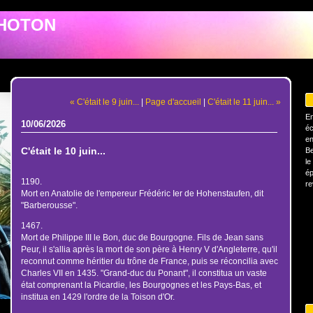
PHOTON
« C'était le 9 juin...
|
Page d'accueil
|
C'était le 11 juin... »
En
10/06/2026
éc
en
C'était le 10 juin...
Be
le
ép
1190.
re
Mort en Anatolie de l'empereur Frédéric Ier de Hohenstaufen, dit
"Barberousse".
1467.
Mort de Philippe III le Bon, duc de Bourgogne. Fils de Jean sans
Peur, il s'allia après la mort de son père à Henry V d'Angleterre, qu'il
reconnut comme héritier du trône de France, puis se réconcilia avec
Charles VII en 1435. "Grand-duc du Ponant", il constitua un vaste
état comprenant la Picardie, les Bourgognes et les Pays-Bas, et
institua en 1429 l'ordre de la Toison d'Or.