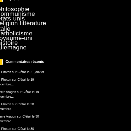
philosophie
communisme
états-unis
eligion
littérature
talie
catholicisme
royaume-uni
istoire
allemagne
Commentaires récents
 Photon
sur
C'était le 21 janvier...
 Photon
sur
C'était le 19
cembre...
erre Aragon
sur
C'était le 19
cembre...
 Photon
sur
C'était le 30
vembre...
erre Aragon
sur
C'était le 30
vembre...
 Photon
sur
C'était le 30