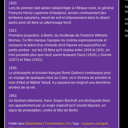
1920.
Pi
Lors du premier raid aérien ralliant Alger à l'Afrique noire, le général
no
François-Henry Laperrine d'Hautpoul, ancien commandant des
territoires sahariens, meurt de soif et d'épuisement dans le désert
Le
après avoir dû faire un atterrissage forcé.
oc
1922.
Pi
Première projection, à Berlin, du
Nosferatu
de Friedrich Wilhelm
oc
Murnau. Ce film marque l'apogée du cinéma expressionniste et
consacre le talent d'un cinéaste dont l'œuvre est aujourd'hui en
partie perdue : sur les 29 films qu'il réalisa entre 1919 et 1931, on
n'en possède plus que neuf, parmi lesquels
Faust
(1926),
L'Aurore
(1927) et
Tabu
(1931).
1930.
Le philosophe et écrivain français René Guénon s'embarque pour
un voyage de quelques mois au Caire, où il choisira de prendre le
nom d'Abd al-Wâhid Yahyâ. Il y passera les vingt-et-une dernières
années de sa vie.
1963.
Un étudiant allemand, Hans Jürgen Bischoff, est déchiqueté dans
son appartement par un engin explosif qu'il voulait déposer, en
signe de protestation, contre le Mur de Berlin.
Publié dans
Éphéméride
|
Commentaires (0)
| Tags :
royaume ostrogoth
,