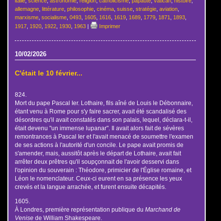
italie
,
science
,
astronomie
,
religion
,
catholicisme
,
papauté
,
vatican
,
histoire
,
allemagne
,
littérature
,
philosophie
,
cinéma
,
suisse
,
stratégie
,
aviation
,
marxisme
,
socialisme
,
0493
,
1605
,
1616
,
1619
,
1689
,
1779
,
1871
,
1893
,
1917
,
1920
,
1922
,
1930
,
1963
|
Imprimer
10/02/2026
C'était le 10 février...
824.
Mort du pape Pascal Ier. Lothaire, fils aîné de Louis le Débonnaire,
étant venu à Rome pour s'y faire sacrer, avait été scandalisé des
désordres qu'il avait constatés dans son palais, lequel, déclara-t-il,
était devenu "un immense lupanar". Il avait alors fait de sévères
remontrances à Pascal Ier et l'avait menacé de soumettre l'examen
de ses actions à l'autorité d'un concile. Le pape avait promis de
s'amender, mais, aussitôt après le départ de Lothaire, avait fait
arrêter deux prêtres qu'il soupçonnait de l'avoir desservi dans
l'opinion du souverain : Théodore, primicier de l'Église romaine, et
Léon le nomenclateur. Ceux-ci eurent en sa présence les yeux
crevés et la langue arrachée, et furent ensuite décapités.
1605.
À Londres, première représentation publique du
Marchand de
Venise
de William Shakespeare.