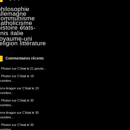
philosophie
allemagne
communisme
catholicisme
istoire
états-
nis
italie
royaume-uni
eligion
littérature
Commentaires récents
 Photon
sur
C'était le 21 janvier...
 Photon
sur
C'était le 19
cembre...
erre Aragon
sur
C'était le 19
cembre...
 Photon
sur
C'était le 30
vembre...
erre Aragon
sur
C'était le 30
vembre...
 Photon
sur
C'était le 30
vembre...