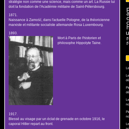
stratégie non comme une science, mais comme un art. La Russie lui
doit la fondation de l'Académie militaire de Saint-Pétersbourg.
1871.
Naissance à Zamość, dans l'actuelle Pologne, de la théoricienne
marxiste et militante socialiste allemande Rosa Luxembourg.
h
u
1893.
Mort à Paris de l'historien et
r
philosophe Hippolyte Taine.
Le
Le
dé
Pi
dé
Le
no
Pi
1917.
no
Blessé au visage par un éclat de grenade en octobre 1916, le
caporal Hitler repart au front.
Le
no