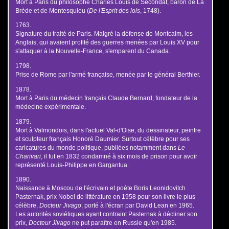
Mort à Paris du philosophe Charles Louis de Secondat, baron de La
Brède et de Montesquieu (
De l'Esprit des lois
, 1748).
1763.
Signature du traité de Paris. Malgré la défense de Montcalm, les
Anglais, qui avaient profité des guerres menées par Louis XV pour
s'attaquer à la Nouvelle-France, s'emparent du Canada.
1798.
Prise de Rome par l'armé française, menée par le général Berthier.
1878.
Mort à Paris du médecin français Claude Bernard, fondateur de la
médecine expérimentale.
1879.
Mort à Valmondois, dans l'actuel Val-d'Oise, du dessinateur, peintre
et sculpteur français Honoré Daumier. Surtout célèbre pour ses
caricatures du monde politique, publiées notamment dans
Le
Charivari
, il fut en 1832 condamné à six mois de prison pour avoir
représenté Louis-Philippe en Gargantua.
1890.
Naissance à Moscou de l'écrivain et poète Boris Leonidovitch
Pasternak, prix Nobel de littérature en 1958 pour son livre le plus
célèbre,
Docteur Jivago
, porté à l'écran par David Lean en 1965.
Les autorités soviétiques ayant contraint Pasternak à décliner son
prix,
Docteur Jivago
ne put paraître en Russie qu'en 1985.