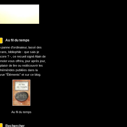
Au fil du temps
 panne d'ordinateur, lassé des
rans, bibliophile - que sais-je
core ? -, ce recueil signé Alain de
noist vous offrira, jour après jour,
 plaisir de lire ou redécouvrir les
hémérides publiées dans la
vue "Éléments" et sur ce blog.
Au fil du temps
Rechercher