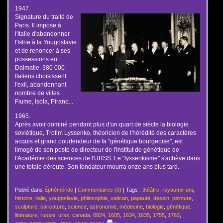
1947.
Signature du traité de
Paris. Il impose à
l'Italie d'abandonner
l'Istrie à la Yougoslavie
et de renoncer à ses
possessions en
Dalmatie. 380 000
Italiens choisissent
l'exil, abandonnant
nombre de villes :
Fiume, Isola, Pirano...
1965.
Après avoir dominé pendant plus d'un quart de siècle la biologie
soviétique, Trofim Lyssenko, théoricien de l'hérédité des caractères
acquis et grand pourfendeur de la "génétique bourgeoise", est
limogé de son poste de directeur de l'Institut de génétique de
l'Académie des sciences de l'URSS. Le "lyssenkisme" s'achève dans
une totale déroute. Son fondateur mourra onze ans plus tard.
Publié dans
Éphéméride
|
Commentaires (0)
| Tags :
théâtre
,
royaume-uni
,
histoire
,
italie
,
yougoslavie
,
philosophie
,
vatican
,
papauté
,
dessin
,
peinture
,
sculpture
,
caricature
,
science
,
astronomie
,
médecine
,
biologie
,
génétique
,
littérature
,
russie
,
urss
,
canada
,
0824
,
1605
,
1634
,
1635
,
1755
,
1763
,