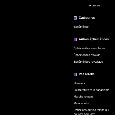
À propos
Catégories
Éphéméride
Autres éphémérides
Éphémérides anarchistes
Éphémérides d'Alcide
Éphémérides royalistes
Passerelle
éléments
La littérature et le paganisme
Marche romane
Métapo infos
Réflexions sur les temps qui
courent peut-être