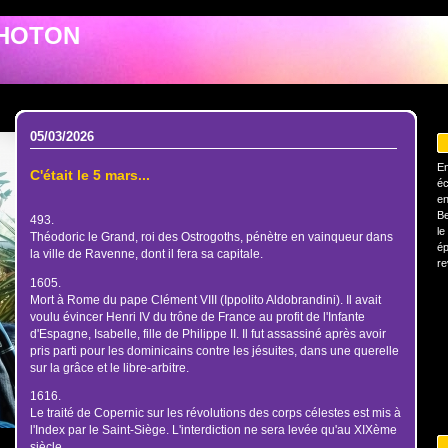
PHOTON
05/03/2026
En
C'était le 5 mars...
éc
en
Be
493.
le
Théodoric le Grand, roi des Ostrogoths, pénètre en vainqueur dans
ép
la ville de Ravenne, dont il fera sa capitale.
re
1605.
Mort à Rome du pape Clément VIII (Ippolito Aldobrandini). Il avait
voulu évincer Henri IV du trône de France au profit de l'Infante
d'Espagne, Isabelle, fille de Philippe II. Il fut assassiné après avoir
pris parti pour les dominicains contre les jésuites, dans une querelle
sur la grâce et le libre-arbitre.
1616.
Le traité de Copernic sur les révolutions des corps célestes est mis à
l'Index par le Saint-Siège. L'interdiction ne sera levée qu'au XIXème
siècle.