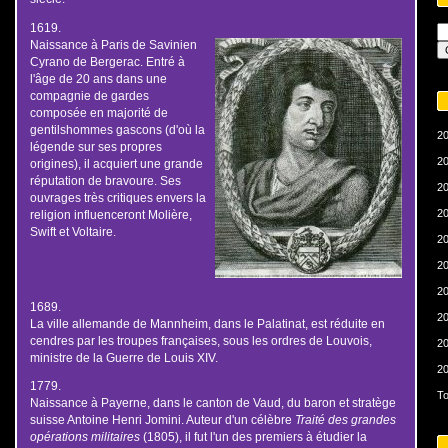
1619.
Naissance à Paris de Savinien
Cyrano de Bergerac. Entré à
l'âge de 20 ans dans une
compagnie de gardes
composée en majorité de
gentilshommes gascons (d'où la
20
légende sur ses propres
20
origines), il acquiert une grande
réputation de bravoure. Ses
20
ouvrages très critiques envers la
20
religion influenceront Molière,
Swift et Voltaire.
20
20
20
1689.
20
La ville allemande de Mannheim, dans le Palatinat, est réduite en
cendres par les troupes françaises, sous les ordres de Louvois,
20
ministre de la Guerre de Louis XIV.
20
1779.
To
Naissance à Payerne, dans le canton de Vaud, du baron et stratège
suisse Antoine Henri Jomini. Auteur d'un célèbre
Traité des grandes
opérations militaires
(1805), il fut l'un des premiers à étudier la