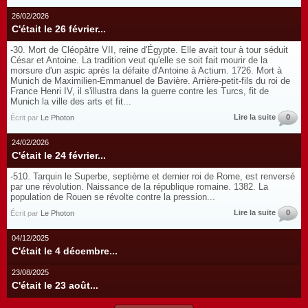
26/02/2026
C'était le 26 février...
-30. Mort de Cléopâtre VII, reine d'Égypte. Elle avait tour à tour séduit
César et Antoine. La tradition veut qu'elle se soit fait mourir de la
morsure d'un aspic après la défaite d'Antoine à Actium. 1726. Mort à
Munich de Maximilien-Emmanuel de Bavière. Arrière-petit-fils du roi de
France Henri IV, il s'illustra dans la guerre contre les Turcs, fit de
Munich la ville des arts et fit...
Lire la suite
0
Écrit par
Le Photon
24/02/2026
C'était le 24 février...
-510. Tarquin le Superbe, septième et dernier roi de Rome, est renversé
par une révolution. Naissance de la république romaine. 1382. La
population de Rouen se révolte contre la pression...
Lire la suite
0
Écrit par
Le Photon
04/12/2025
C'était le 4 décembre...
23/08/2025
C'était le 23 août...