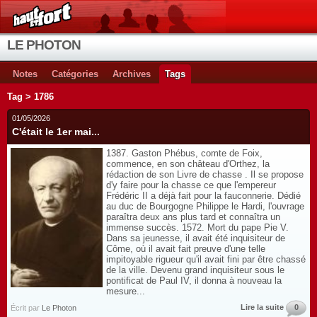
LE PHOTON
Notes
Catégories
Archives
Tags
Tag > 1786
01/05/2026
C'était le 1er mai...
1387. Gaston Phébus, comte de Foix,
commence, en son château d'Orthez, la
rédaction de son Livre de chasse . Il se propose
d'y faire pour la chasse ce que l'empereur
Frédéric II a déjà fait pour la fauconnerie. Dédié
au duc de Bourgogne Philippe le Hardi, l'ouvrage
paraîtra deux ans plus tard et connaîtra un
immense succès. 1572. Mort du pape Pie V.
Dans sa jeunesse, il avait été inquisiteur de
Côme, où il avait fait preuve d'une telle
impitoyable rigueur qu'il avait fini par être chassé
de la ville. Devenu grand inquisiteur sous le
pontificat de Paul IV, il donna à nouveau la
mesure...
Lire la suite
0
Écrit par
Le Photon