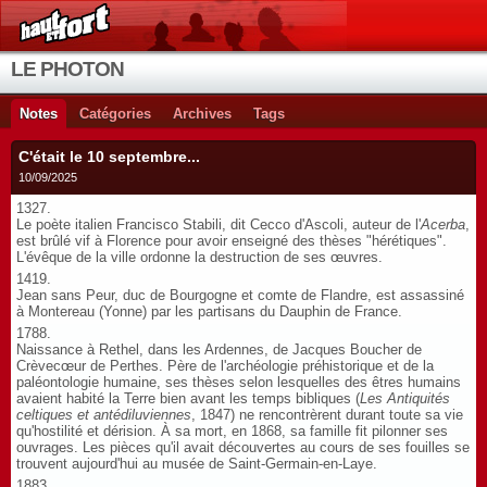
LE PHOTON
Notes
Catégories
Archives
Tags
C'était le 10 septembre...
10/09/2025
1327.
Le poète italien Francisco Stabili, dit Cecco d'Ascoli, auteur de l'
Acerba
,
est brûlé vif à Florence pour avoir enseigné des thèses "hérétiques".
L'évêque de la ville ordonne la destruction de ses œuvres.
1419.
Jean sans Peur, duc de Bourgogne et comte de Flandre, est assassiné
à Montereau (Yonne) par les partisans du Dauphin de France.
1788.
Naissance à Rethel, dans les Ardennes, de Jacques Boucher de
Crèvecœur de Perthes. Père de l'archéologie préhistorique et de la
paléontologie humaine, ses thèses selon lesquelles des êtres humains
avaient habité la Terre bien avant les temps bibliques (
Les Antiquités
celtiques et antédiluviennes
, 1847) ne rencontrèrent durant toute sa vie
qu'hostilité et dérision. À sa mort, en 1868, sa famille fit pilonner ses
ouvrages. Les pièces qu'il avait découvertes au cours de ses fouilles se
trouvent aujourd'hui au musée de Saint-Germain-en-Laye.
1883.