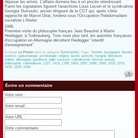
déposer les armes. L'affaire donnera lieu à un procès retentissant.
Parmi les signataires figurent l'anarchiste Louis Lecoin et le syndicaliste
Georges Dumoulin, ancien dirigeant de la CGT qui, après s'être
rapproché de Marcel Déat, fondera sous l'Occupation l'hebdomadaire
socialiste
L'Atelier
.
1946.
Première visite du philosophe français Jean Beaufret à Martin
Heidegger, à Todtnauberg. Trois mois plus tard, les autorités françaises
d'occupation en Allemagne décrètent Heidegger "interdit
d'enseignement".
Écrit par
Le Photon
dans la catégorie
Éphéméride
| Tags :
histoire
,
bourgogne
,
flandre
,
science
,
paléontologie
,
archéologie
,
religion
,
laïcité
,
autriche
,
hongrie
,
littérature
,
édition
,
allemagne
,
pacifisme
,
italie
,
censure
,
catholicisme
,
hérésie
,
poésie
,
philosophie
,
colonialisme
,
1327
,
1419
,
1788
,
1883
,
1897
,
1898
,
1900
,
1918
,
1919
,
1930
,
1939
,
1946
0
Écrire un commentaire
Votre nom :
Votre email :
Votre URL :
Votre commentaire :