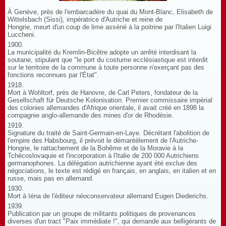
À Genève, près de l'embarcadère du quai du Mont-Blanc, Elisabeth de
Wittelsbach (Sissi), impératrice d'Autriche et reine de
Hongrie, meurt d'un coup de lime asséné à la poitrine par l'Italien Luigi
Luccheni.
1900.
La municipalité du Kremlin-Bicêtre adopte un arrêté interdisant la
soutane, stipulant que "le port du costume ecclésiastique est interdit
sur le territoire de la commune à toute personne n'exerçant pas des
fonctions reconnues par l'État".
1918.
Mort à Wohltorf, près de Hanovre, de Carl Peters, fondateur de la
Gesellschaft für Deutsche Kolonisation. Premier commissaire impérial
des colonies allemandes d'Afrique orientale, il avait créé en 1898 la
compagnie anglo-allemande des mines d'or de Rhodésie.
1919.
Signature du traité de Saint-Germain-en-Laye. Décrétant l'abolition de
l'empire des Habsbourg, il prévoit le démantèlement de l'Autriche-
Hongrie, le rattachement de la Bohême et de la Moravie à la
Tchécoslovaquie et l'incorporation à l'Italie de 200 000 Autrichiens
germanophones. La délégation autrichienne ayant été exclue des
négociations, le texte est rédigé en français, en anglais, en italien et en
russe, mais pas en allemand.
1930.
Mort à Iéna de l'éditeur néoconservateur allemand Eugen Diederichs.
1939.
Publication par un groupe de militants politiques de provenances
diverses d'un tract "Paix immédiate !", qui demande aux belligérants de