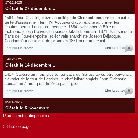
27/12/2025
C'était le 27 décembre...
1594. Jean Chastel, élève au collège de Clermont tenu par les jésuites,
tente d'assassiner Henri IV. Accusés d'avoir excité au crime, les
jésuites seront bannis du royaume. 1654. Naissance à Bâle du
mathématicien et physicien suisse Jakob Bernouilli. 1821. Naissance à
Paris de l'"ouvrier-poète" et écrivain anarchiste Joseph Déjacque.
Condamné à deux ans de prison en 1851 pour un recueil...
Lire la suite
0
Écrit par
Le Photon
14/12/2025
C'était le 14 décembre...
1417. Capturé un mois plus tôt au pays de Galles, après être parvenu à
s'évader de la tour de Londres, le chef lollard anglais John Oldcastle,
condamné à mort pour hérésie par l'Église...
Lire la suite
0
Écrit par
Le Photon
05/11/2025
C'était le 5 novembre...
Plus de notes disponibles.
> Haut de page