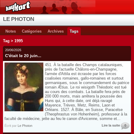
LE PHOTON
Notes
Catégories
Archives
Tags
Tag > 1995
20/06/2026
C'était le 20 juin...
451. À la bataille des Champs catalauniques,
près de l'actuelle Châlons-en-Champagne,
l'armée d'Attila est écrasée par les forces
coalisées romaines, gallo-romaines et surtout
germaniques, sous le commandement du patrice
romain Ætius. Le roi wisigoth Théodoric est tué
au cours des combats. La bataille fera près de
200 000 morts, mais arrêtera la poussée des
Huns qui, à cette date, ont déjà ravagé
Mayence, Trèves, Metz, Reims, Laon et
Orléans. 1527. À Bâle, en Suisse, Paracelse
(Theophrastus von Hohenheim), professeur à la
faculté de médecine, jette au feu le canon d'Avicenne, somme et...
Lire la suite
0
Écrit par
Le Photon