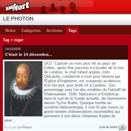
LE PHOTON
Notes
Catégories
Archives
Tags
Tag > niger
14/12/2025
C'était le 14 décembre...
1417. Capturé un mois plus tôt au pays de
Galles, après être parvenu à s'évader de la tour
de Londres, le chef lollard anglais John
Oldcastle, condamné à mort pour hérésie par
l'Église d'Angleterre, est suspendu au-dessus
d'un feu lent, puis brûlé vif à Londres. Son
personnage sera l'un des modèles du Falstaff de
Shakespeare. 1546. Naissance à Knudstrup,
dans le sud de la Suède actuelle, de l'astronome
danois Tycho Brahe. Quoique hostile au
système héliocentrique, il n'en fit pas moins un
grand nombre d'observations essentielles qui
permirent à son élève Johannes Kepler de
jeter...
Lire la suite
0
Écrit par
Le Photon