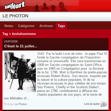
LE PHOTON
Notes
Catégories
Archives
Tags
Tag > évolutionnisme
21/07/2026
C'était le 21 juillet...
1542. Par la bulle Licet ab initio , le pape Paul III
fonde la Sacrée congrégation de l'Inquisition
romaine et universelle. Elle sera transformée en
1908 en Sacrée congrégation du Saint-Office,
puis en 1965 en Congrégation pour la doctrine
de la foi. 1796. Mort à Dumfries du poète-paysan
écossais Robert Burns. Son œuvre, inspirée par
la nature et la culture populaire, fit de lui
l'écrivain écossais le plus célèbre de son temps.
Ses Poems, Chiefly in the Scottish Dialect ,
parus en 1786, contribuèrent à diffuser les
chants populaires de son pays, et le texte de
ses Melodies of...
Lire la suite
0
Écrit par
Le Photon