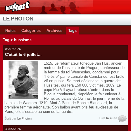
LE PHOTON
Notes
Catégories
Archives
Tags
Tag > hussisme
06/07/2026
C'était le 6 juillet...
1515. Le réformateur tchèque Jan Hus, ancien
recteur de l'université de Prague, confesseur de
la femme du roi Wenceslas, condamné pour
"hérésie" par le concile de Constance, est brûlé
vif en public. Sa mort déclenche la guerre des
Hussites, qui fera 150 000 victimes. 1809. Le
pape Pie VII ayant refusé d'entrer dans le
Blocus continental, Napoléon le fait enlever à
Rome, au palais du Quirinal, le jour même de la
bataille de Wagram. 1819. Mort à Paris de Sophie Blanchard, la
première femme aéronaute. Son ballon ayant pris feu au-dessus de
Paris, elle s'écrase au coin de la rue de...
Lire la suite
0
Écrit par
Le Photon
30/05/2026