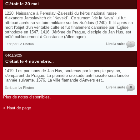
C'était le 30 mai...
1220. Naissance à Pereslavl-Zalesski du héros national russe
Alexandre Jaroslavitch dit "Nevski". Ce surnom "de la Neva" lui fut
attribué après sa victoire militaire sur les Suédois (1240). Il fit après sa
mort l'objet d'un véritable culte et fut finalement canonisé par l'Église
orthodoxe en 1547. 1416. Jérôme de Prague, disciple de Jan Hus, est
brûlé publiquement à Constance (Allemagne)...
Lire la suite
1
Écrit par
Le Photon
04/11/2025
C'était le 4 novembre...
1419. Les partisans de Jan Hus, soutenus par le peuple paysan,
s'emparent de Prague. La première croisade anti-hussite sera lancée
l'année suivante. 1576. La ville flamande d'Anvers est...
Lire la suite
0
Écrit par
Le Photon
Plus de notes disponibles.
> Haut de page