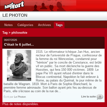
LE PHOTON
Notes
Catégories
Archives
Tags
Tag > philosohie
06/07/2026
C'était le 6 juillet...
1515. Le réformateur tchèque Jan Hus, ancien
recteur de l'université de Prague, confesseur de
la femme du roi Wenceslas, condamné pour
"hérésie" par le concile de Constance, est brûlé
vif en public. Sa mort déclenche la guerre des
Hussites, qui fera 150 000 victimes. 1809. Le
pape Pie VII ayant refusé d'entrer dans le
Blocus continental, Napoléon le fait enlever à
Rome, au palais du Quirinal, le jour même de la
bataille de Wagram. 1819. Mort à Paris de Sophie Blanchard, la
première femme aéronaute. Son ballon ayant pris feu au-dessus de
Paris, elle s'écrase au coin de la rue de...
Lire la suite
0
Écrit par
Le Photon
Plus de notes disponibles.