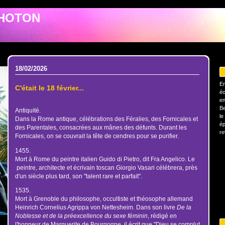
PHOTON
18/02/2026
En
C'était le 18 février...
éc
en
Be
Antiquité.
le
Dans la Rome antique, célébrations des Féralies, des Fornicales et
ép
des Parentales, consacrées aux mânes des défunts. Durant les
re
Fornicales, on se couvrait la tête de cendres pour se purifier.
1455.
Mort à Rome du peintre italien Guido di Pietro, dit Fra Angelico. Le
peintre, architecte et écrivain toscan Giorgio Vasari célébrera, près
d'un siècle plus tard, son "talent rare et parfait".
1535.
Mort à Grenoble du philosophe, occultiste et théosophe allemand
Heinrich Cornelius Agrippa von Nettesheim. Dans son livre
De la
Noblesse et de la préexcellence du sexe féminin
, rédigé en
l'honneur de Marguerite de Bourgogne, il écrit que "Dieu se complut