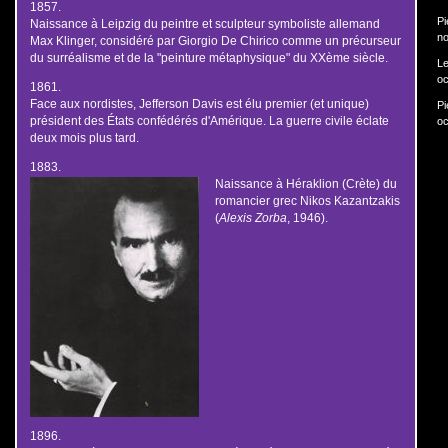
1857.
Pi
Naissance à Leipzig du peintre et sculpteur symboliste allemand
no
Max Klinger, considéré par Giorgio De Chirico comme un précurseur
du surréalisme et de la "peinture métaphysique" du XXème siècle.
Le
oc
1861.
Face aux nordistes, Jefferson Davis est élu premier (et unique)
Pi
président des États confédérés d'Amérique. La guerre civile éclate
oc
deux mois plus tard.
1883.
Naissance à Héraklion (Crète) du
romancier grec Nikos Kazantzakis
(
Alexis Zorba
, 1946).
1896.