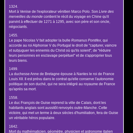
1324.
Mort à Venise de l'explorateur vénitien Marco Polo. Son
Livre des
merveilles du monde
contient le récit du voyage en Chine qu'il
parvint à effectuer de 1271 à 1295, avec son père et son oncle,
négociants.
1455.
Le pape Nicolas V fait adopter la bulle
Romanus Pontifex
, qui
accorde au roi Alphonse V du Portugal le droit de "capturer, vaincre
et subjuguer les ennemis du Christ où qu'ils soient", de "réduire
leurs personnes en esclavage perpétuel" et de s'approprier tous
leurs biens.
1499.
La duchesse Anne de Bretagne épouse à Nantes le roi de France
Louis XII. Il est prévu dans le contrat qu'elle conserve l'autonomie
politique de son duché, qui ne sera intégré au royaume de France
qu'après sa mort.
1558.
Le duc François de Guise reprend la ville de Calais, dont les
habitants anglais sont aussitôt renvoyés outre-Manche. Cette
victoire, qui met un terme à deux siècles d'humiliation, fera de Guise
un véritable héros populaire.
1642.
Mort du mathématicien, géomètre, physicien et astronome italien