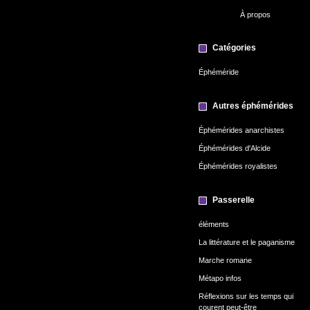
À propos
Catégories
Éphéméride
Autres éphémérides
Éphémérides anarchistes
Éphémérides d'Alcide
Éphémérides royalistes
Passerelle
éléments
La littérature et le paganisme
Marche romane
Métapo infos
Réflexions sur les temps qui
courent peut-être