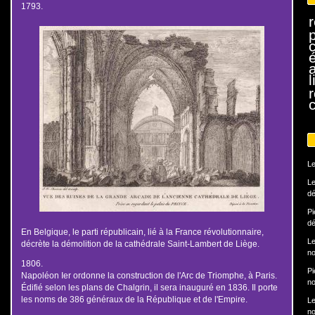
1793.
r
l
Le
Le
dé
Pi
dé
En Belgique, le parti républicain, lié à la France révolutionnaire,
Le
décrète la démolition de la cathédrale Saint-Lambert de Liège.
no
1806.
Pi
Napoléon Ier ordonne la construction de l'Arc de Triomphe, à Paris.
no
Édifié selon les plans de Chalgrin, il sera inauguré en 1836. Il porte
les noms de 386 généraux de la République et de l'Empire.
Le
no