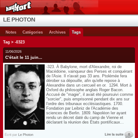
LE PHOTON
Notes
Catégories
Archives
Tags
Tag > -0323
11/06/2026
C'était le 11 juin...
-323. À Babylone, mort d'Alexandre, roi de
Macédoine, vainqueur des Perses et conquérant
de l'Asie. Il n'avait pas 33 ans. Ptolémée fera
dérober sa dépouille, afin qu'elle repose à
Alexandrie dans un cercueil en or. 1294. Mort à
Oxford du philosophe anglais Roger Bacon.
Accusé de "magie", il avait été poursuivi comme
"sorcier", puis emprisonné pendant dix ans sur
l'ordre des tribunaux ecclésiastiques. 1700.
Fondation par Leibniz de l'Académie des
sciences de Berlin. 1809. Napoléon Ier ayant
rendu un décret daté du camp de Vienne et
déclarant la réunion des États pontificaux...
Lire la suite
0
Écrit par
Le Photon