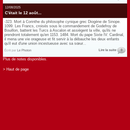
12/08/2025
C'était le 12 août...
-323. Mort à Corinthe du philosophe cynique grec Diogène de Sinope.
1099. Les Francs, croisés sous le commandement de Godefroy de
Bouillon, battent les Turcs à Ascalon et assiègent la ville, qu'ils ne
prendront totalement qu'en 1153. 1484. Mort du pape Sixte IV. Cardinal,
il mena une vie orageuse et fit servir à la débauche les deux enfants
qu'il eut d'une union incestueuse avec sa sœur...
Lire la suite
0
Écrit par
Le Photon
Plus de notes disponibles.
> Haut de page