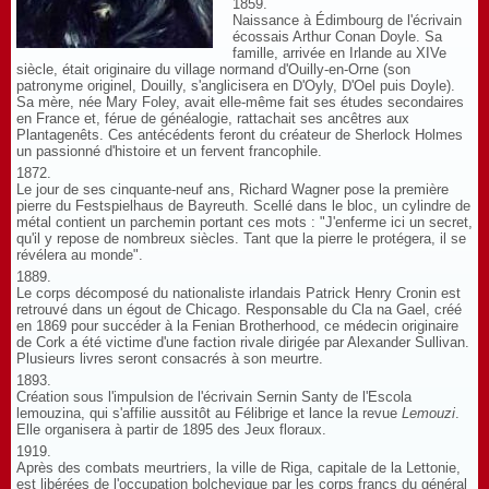
1859.
Naissance à Édimbourg de l'écrivain
écossais Arthur Conan Doyle. Sa
famille, arrivée en Irlande au XIVe
siècle, était originaire du village normand d'Ouilly-en-Orne (son
patronyme originel, Douilly, s'anglicisera en D'Oyly, D'Oel puis Doyle).
Sa mère, née Mary Foley, avait elle-même fait ses études secondaires
en France et, férue de généalogie, rattachait ses ancêtres aux
Plantagenêts. Ces antécédents feront du créateur de Sherlock Holmes
un passionné d'histoire et un fervent francophile.
1872.
Le jour de ses cinquante-neuf ans, Richard Wagner pose la première
pierre du Festspielhaus de Bayreuth. Scellé dans le bloc, un cylindre de
métal contient un parchemin portant ces mots : "J'enferme ici un secret,
qu'il y repose de nombreux siècles. Tant que la pierre le protégera, il se
révélera au monde".
1889.
Le corps décomposé du nationaliste irlandais Patrick Henry Cronin est
retrouvé dans un égout de Chicago. Responsable du Cla na Gael, créé
en 1869 pour succéder à la Fenian Brotherhood, ce médecin originaire
de Cork a été victime d'une faction rivale dirigée par Alexander Sullivan.
Plusieurs livres seront consacrés à son meurtre.
1893.
Création sous l'impulsion de l'écrivain Sernin Santy de l'Escola
lemouzina, qui s'affilie aussitôt au Félibrige et lance la revue
Lemouzi
.
Elle organisera à partir de 1895 des Jeux floraux.
1919.
Après des combats meurtriers, la ville de Riga, capitale de la Lettonie,
est libérées de l'occupation bolchevique par les corps francs du général