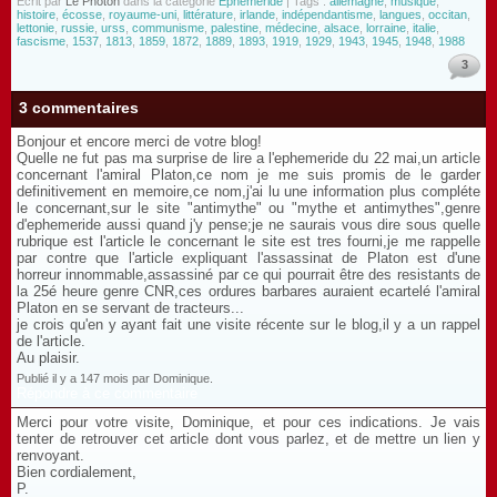
Écrit par
Le Photon
dans la catégorie
Éphéméride
| Tags :
allemagne
,
musique
,
histoire
,
écosse
,
royaume-uni
,
littérature
,
irlande
,
indépendantisme
,
langues
,
occitan
,
lettonie
,
russie
,
urss
,
communisme
,
palestine
,
médecine
,
alsace
,
lorraine
,
italie
,
fascisme
,
1537
,
1813
,
1859
,
1872
,
1889
,
1893
,
1919
,
1929
,
1943
,
1945
,
1948
,
1988
3
3 commentaires
Bonjour et encore merci de votre blog!
Quelle ne fut pas ma surprise de lire a l'ephemeride du 22 mai,un article
concernant l'amiral Platon,ce nom je me suis promis de le garder
definitivement en memoire,ce nom,j'ai lu une information plus compléte
le concernant,sur le site "antimythe" ou "mythe et antimythes",genre
d'ephemeride aussi quand j'y pense;je ne saurais vous dire sous quelle
rubrique est l'article le concernant le site est tres fourni,je me rappelle
par contre que l'article expliquant l'assassinat de Platon est d'une
horreur innommable,assassiné par ce qui pourrait être des resistants de
la 25é heure genre CNR,ces ordures barbares auraient ecartelé l'amiral
Platon en se servant de tracteurs...
je crois qu'en y ayant fait une visite récente sur le blog,il y a un rappel
de l'article.
Au plaisir.
Publié il y a 147 mois par Dominique.
Répondre à ce commentaire
Merci pour votre visite, Dominique, et pour ces indications. Je vais
tenter de retrouver cet article dont vous parlez, et de mettre un lien y
renvoyant.
Bien cordialement,
P.