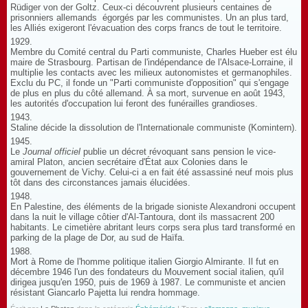
Rüdiger von der Goltz. Ceux-ci découvrent plusieurs centaines de
prisonniers allemands égorgés par les communistes. Un an plus tard,
les Alliés exigeront l'évacuation des corps francs de tout le territoire.
1929.
Membre du Comité central du Parti communiste, Charles Hueber est élu
maire de Strasbourg. Partisan de l'indépendance de l'Alsace-Lorraine, il
multiplie les contacts avec les milieux autonomistes et germanophiles.
Exclu du PC, il fonde un "Parti communiste d'opposition" qui s'engage
de plus en plus du côté allemand. À sa mort, survenue en août 1943,
les autorités d'occupation lui feront des funérailles grandioses.
1943.
Staline décide la dissolution de l'Internationale communiste (Komintern).
1945.
Le
Journal officiel
publie un décret révoquant sans pension le vice-
amiral Platon, ancien secrétaire d'État aux Colonies dans le
gouvernement de Vichy. Celui-ci a en fait été assassiné neuf mois plus
tôt dans des circonstances jamais élucidées.
1948.
En Palestine, des éléments de la brigade sioniste Alexandroni occupent
dans la nuit le village côtier d'Al-Tantoura, dont ils massacrent 200
habitants. Le cimetière abritant leurs corps sera plus tard transformé en
parking de la plage de Dor, au sud de Haïfa.
1988.
Mort à Rome de l'homme politique italien Giorgio Almirante. Il fut en
décembre 1946 l'un des fondateurs du Mouvement social italien, qu'il
dirigea jusqu'en 1950, puis de 1969 à 1987. Le communiste et ancien
résistant Giancarlo Pajetta lui rendra hommage.