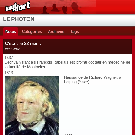
LE PHOTON
Notes
Catégories
Archives
Tags
C'était le 22 mai...
22/05/2026
1537.
L'écrivain français François Rabelais est promu docteur en médecine de
la faculté de Montpelier.
1813.
Naissance de Richard Wagner, à
Leipzig (Saxe).