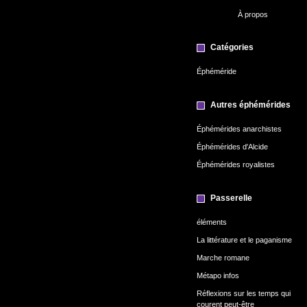
À propos
Catégories
Éphéméride
Autres éphémérides
Éphémérides anarchistes
Éphémérides d'Alcide
Éphémérides royalistes
Passerelle
éléments
La littérature et le paganisme
Marche romane
Métapo infos
Réflexions sur les temps qui
courent peut-être