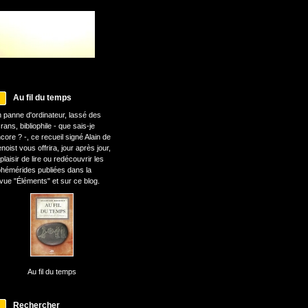
Au fil du temps
 panne d'ordinateur, lassé des
rans, bibliophile - que sais-je
core ? -, ce recueil signé Alain de
noist vous offrira, jour après jour,
 plaisir de lire ou redécouvrir les
hémérides publiées dans la
vue "Éléments" et sur ce blog.
Au fil du temps
Rechercher