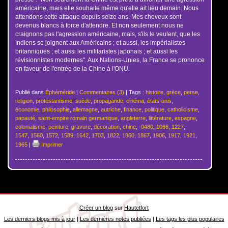
américaine, mais elle souhaite même qu'elle ait lieu demain. Nous
attendons cette attaque depuis seize ans. Mes cheveux sont
devenus blancs à force d'attendre. Et non seulement nous ne
craignons pas l'agression américaine, mais, s'ils le veulent, que les
Indiens se joignent aux Américains ; et aussi, les impérialistes
britanniques ; et aussi les militaristes japonais ; et aussi les
révisionnistes modernes". Aux Nations-Unies, la France se prononce
en faveur de l'entrée de la Chine à l'ONU.
Publié dans
Éphéméride
|
Commentaires (3)
| Tags :
histoire
,
grèce
,
perse
,
religion
,
protestantisme
,
suède
,
propagande
,
cinéma
,
états-unis
,
économie
,
philosophie
,
allemagne
,
autriche
,
finance
,
politique
,
catholicisme
,
papauté
,
saint-empire romain germanique
,
angleterre
,
littérature
,
espagne
,
colonialisme
,
peinture
,
gravure
,
décoration
,
chine
,
-0480
,
1066
,
1227
,
1547
,
1560
,
1572
,
1589
,
1642
,
1703
,
1822
,
1860
,
1867
,
1906
,
1917
,
1921
,
1965
|
Imprimer
Créer un blog
sur
Hautetfort
Les derniers blogs mis à jour
|
Les dernières notes publiées
|
Les tags les plus populaires