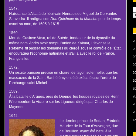
1547.
Naissance à Alcalá de l'écrivain Henraes de Miguel de Cervantès
Saavedra. Il rédigea son
Don Quichotte de la Manche
peu de temps
avant sa mort, de 1605 à 1615.
1560.
Mort de Gustave Vasa, roi de Suède, fondateur de la dynastie du
20
même nom. Après avoir rompu l'union de Kalmar, il favorisa la
Réforme, fit passer les domaines du clergé sous le contrôle de l'État,
20
encouragea l'économie nationale et s'allia avec le roi de France,
20
François Ier.
20
1572.
Un jésuite parisien précise en chaire, de façon solennelle, que les
20
massacres de la Saint-Barthélémy ont été exécutés sur l'ordre de
20
l'archange saint Michel.
20
1589.
20
À la bataille d'Arques, près de Dieppe, les troupes royales de Henri
IV remportent la victoire sur les Ligueurs dirigés par Charles de
20
Mayenne.
20
1642.
To
Le dernier prince de Sedan, Frédéric
Maurice de la Tour d'Auvergne, duc
de Bouillon, ayant été battu à la