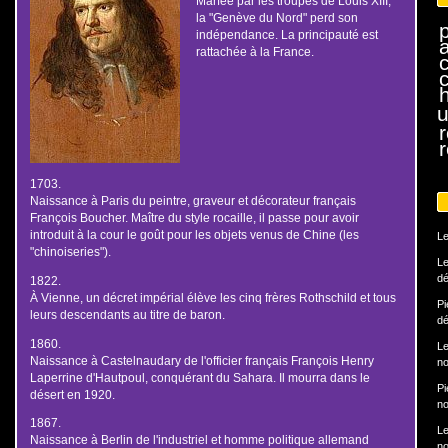
Marfée par les troupes de Louis XIII,
la "Genève du Nord" perd son
indépendance. La principauté est
rattachée à la France.
h
u
r
1703.
Naissance à Paris du peintre, graveur et décorateur français
François Boucher. Maître du style rocaille, il passe pour avoir
introduit à la cour le goût pour les objets venus de Chine (les
Le
"chinoiseries").
Le
dé
1822.
À Vienne, un décret impérial élève les cinq frères Rothschild et tous
Pi
leurs descendants au titre de baron.
dé
1860.
Le
Naissance à Castelnaudary de l'officier français François Henry
no
Laperrine d'Hautpoul, conquérant du Sahara. Il mourra dans le
Pi
désert en 1920.
no
1867.
Le
Naissance à Berlin de l'industriel et homme politique allemand
no