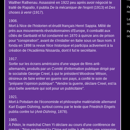
Walther Rathenau. Assassiné en 1922 peu après avoir négocié le
Pi
traité de Rapallo, il publia
De la mécanique de l'esprit
(1913) et
Des
no
choses à venir
(1917).
Le
1906.
oc
Mort à Nice de l'historien et érudit français Henri Sappia. Mêlé de
près aux mouvements révolutionnaires d'Europe, il combattit aux
Pi
côtés de Garibaldi et fut condamné en 1870 à quinze ans de prison
oc
pour "conspiration", avant de s'installer en Italie sous un faux nom. Il
fonda en 1898 la revue
Nice historique
et participa activement à la
création de l'Acadèmia Nissarda, dont il fut le secrétaire.
1917.
Sortie sur les écrans américains d'une vague de films anti-
allemands, produits par un Comité d'information publique dirigé par
le socialiste George Creel, à qui le président Woodrow Wilson,
désireux de faire entrer en guerre son pays, a confié le soin de
"préparer l'opinion publique". "Vendre la guerre, déclare Creel, est la
plus belle aventure qui soit pour un publicitaire".
1921.
Mort à Potsdam de l'économiste et philosophe matérialiste allemand
Karl Eugen Dühring, surtout connu par le texte que Friedrich Engels
publia contre lui (
Anti-Dühring
, 1878).
1965.
À Pékin, le maréchal Chen Yi déclare au cours d'une conférence de
presse : "Non seulement la Chine est prête à affronter une agression