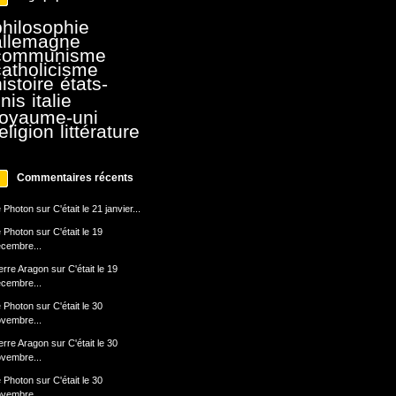
philosophie
allemagne
communisme
catholicisme
istoire
états-
nis
italie
royaume-uni
eligion
littérature
Commentaires récents
 Photon
sur
C'était le 21 janvier...
 Photon
sur
C'était le 19
cembre...
erre Aragon
sur
C'était le 19
cembre...
 Photon
sur
C'était le 30
vembre...
erre Aragon
sur
C'était le 30
vembre...
 Photon
sur
C'était le 30
vembre...