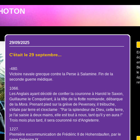
PHOTON
29/09/2025
En
C'était le 29 septembre...
éc
en
Be
-480.
le
Victoire navale grecque contre la Perse à Salamine. Fin de la
ép
seconde guerre médique.
re
1066.
Les Anglais ayant décidé de confier la couronne à Harold le Saxon,
Guillaume le Conquérant, à la tête de la flotte normande, débarque
de la
Mora
. Prenant pied sur la grève de Pevensey, il trébuche,
s'étale par terre et s'exclame : "Par la splendeur de Dieu, cette terre,
je l'ai saisie à deux mains, elle est tout à nous, tant qu'il y en aura !"
Trois mois plus tard, il sera couronné roi d'Angleterre.
1227.
Première excommunication de Frédéric II de Hohenstaufen, par le
pape Grégoire IX.