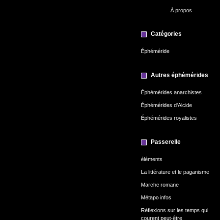
À propos
Catégories
Éphéméride
Autres éphémérides
Éphémérides anarchistes
Éphémérides d'Alcide
Éphémérides royalistes
Passerelle
éléments
La littérature et le paganisme
Marche romane
Métapo infos
Réflexions sur les temps qui
courent peut-être