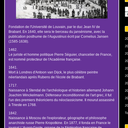
Fondation de l'Université de Louvain, par le duc Jean IV de
Brabant. En 1640, elle sera le berceau du jansénisme, avec la
publication posthume de l'
Augustinus
écrit par Cornelius Jansen
20
(1585-1638).
20
1462.
20
Le juriste et homme politique Pierre Séguier, chancelier de France,
est nommé protecteur de l'Académie française.
20
1641.
20
Mort à Londres d'Antoon van Dijck, le plus célèbre peintre
20
néerlandais après Rubens de l'école de Brabant.
20
1717.
Naissance à Stendal de l'archéologue et historien allemand Johann
20
Joachim Winckelmann. Défenseur inconditionnel de l'art grec, il fut
20
l'un des premiers théoriciens du néoclassicisme. Il mourut assassiné
à Trieste en 1768.
20
1842.
To
Naissance à Moscou de l'explorateur, géographe et philosophe
anarchiste russe Pierre Kropotkine. En 1877, il fonda en France le
journal
L'Avant-Garde
, organe de la Fédération française de