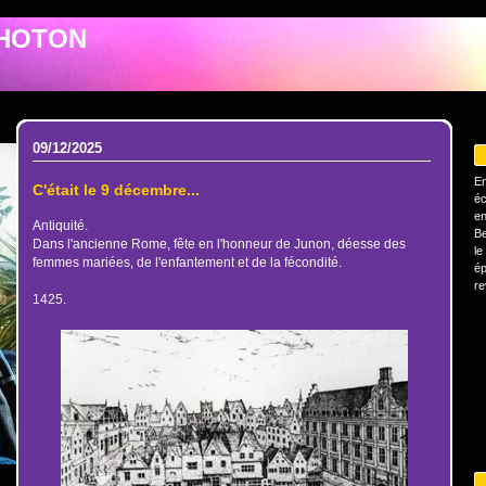
PHOTON
09/12/2025
En
C'était le 9 décembre...
éc
en
Antiquité.
Be
Dans l'ancienne Rome, fête en l'honneur de Junon, déesse des
le
femmes mariées, de l'enfantement et de la fécondité.
ép
re
1425.