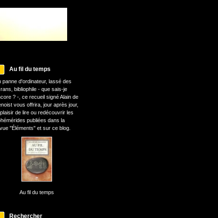
Au fil du temps
 panne d'ordinateur, lassé des
rans, bibliophile - que sais-je
core ? -, ce recueil signé Alain de
noist vous offrira, jour après jour,
 plaisir de lire ou redécouvrir les
hémérides publiées dans la
vue "Éléments" et sur ce blog.
Au fil du temps
Rechercher