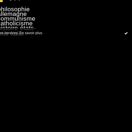
philosophie
allemagne
communisme
catholicisme
istoire
états-
nis
italie
nos services.
En savoir plus
.
royaume-uni
eligion
littérature
Commentaires récents
 Photon
sur
C'était le 21 janvier...
 Photon
sur
C'était le 19
cembre...
erre Aragon
sur
C'était le 19
cembre...
 Photon
sur
C'était le 30
vembre...
erre Aragon
sur
C'était le 30
vembre...
 Photon
sur
C'était le 30
vembre...