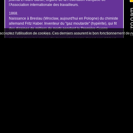
l'Association internationale des travailleurs.
1868.
Naissance à Breslau (Wroclaw, aujourd'hui en Pologne) du chimiste
allemand Fritz Haber. Inventeur du "gaz moutarde" (hypérite), qui fit
h
des dizaines de milliers de morts pendant la Première Guerre
u
 acceptez l'utilisation de cookies. Ces derniers assurent le bon fonctionnement de 
mondiale, il découvrit également le gaz insecticide Zyklon B, utilisé
plus tard dans les camps d'extermination nazis. Grand ami d'Albert
r
Einstein, Haber reçut le prix Nobel de chimie en 1918. Déchu de
tous ses titres par le régime nazi au titre de la première loi antijuive,
il émigra en Suisse en 1933.
1901.
Naissance à Aubenton, dans l'Aisne, de l'aviateur Jean Mermoz,
Le
surnommé "l'Archange". Pionnier de l'aéropostale sur la ligne Rio-
Santiago, il effectuera les 12 et 13 mai 1930 la première liaison
Le
aérienne entre l'Afrique et l'Amérique du Sud, entre Saint-Louis
dé
(Sénégal) et Natal (Brésil).
Pi
dé
1904.
Le corps sans vie du trésorier de la Ligue de la patrie française, le
Le
député Gabriel Syveton, est retrouvé à son domicile la veille du
no
procès que lui a intenté le général André, ministre de la Guerre. Paul
Pi
Bourget et Léon Daudet affirment qu'il a été assassiné. La thèse d'un
no
meurtre camouflé en suicide sera confirmée trente ans pus tard par
la "confession" d'un agent de la Sûreté générale nommé François
Le
Maurice.
no