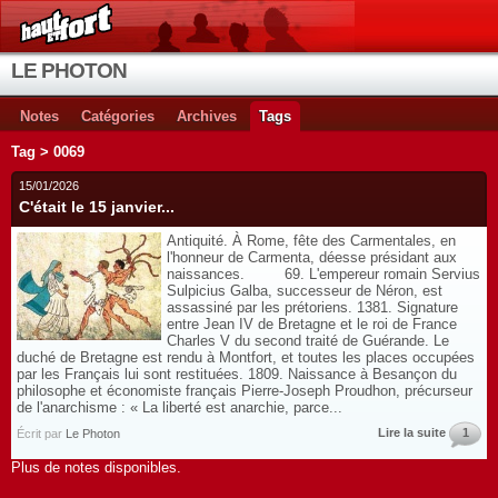
LE PHOTON
Notes
Catégories
Archives
Tags
Tag > 0069
15/01/2026
C'était le 15 janvier...
Antiquité. À Rome, fête des Carmentales, en
l'honneur de Carmenta, déesse présidant aux
naissances. 69. L'empereur romain Servius
Sulpicius Galba, successeur de Néron, est
assassiné par les prétoriens. 1381. Signature
entre Jean IV de Bretagne et le roi de France
Charles V du second traité de Guérande. Le
duché de Bretagne est rendu à Montfort, et toutes les places occupées
par les Français lui sont restituées. 1809. Naissance à Besançon du
philosophe et économiste français Pierre-Joseph Proudhon, précurseur
de l'anarchisme : « La liberté est anarchie, parce...
Lire la suite
1
Écrit par
Le Photon
Plus de notes disponibles.