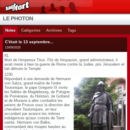
LE PHOTON
Notes
Catégories
Archives
Tags
C'était le 13 septembre...
13/09/2025
81.
Mort de l'empereur Titus. Fils de Vespasien, grand administrateur, il
avait mené à bien la guerre de Rome contre la Judée, pris Jérusalem et
fait détruire le Temple.
1230.
Répondant à une demande de Hermann
von Salza, grand-maître de l'ordre
Teutonique, le pape Grégoire IX invite
les fidèles de Magdebourg, de Pologne,
de Poméranie, du Holstein, de Gotland
et de Moravie à aller combattre les
païens de Prusse sous la direction des
chevaliers Teutoniques, en leur
accordant par avance les mêmes
indulgences qu'aux croisés de Terre
sainte. Hermann von Balke,
commandant des troupes basées au