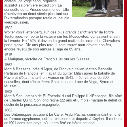
château de Vogelsang, organise
aussitôt sa première expédition. La
conquête de la Prusse commence. Elle
s'achèvera un demi-siècle plus tard sur
l'extermination presque totale du peuple
vieux-prussien.
1502.
Wolter von Plettenberg, l'un des plus grands
Landmeister
de l'ordre
Teutonique, remporte la victoire sur les Moscovites, qui avaient envahi
la Livonie. En 1525, il deviendra grand-maître de l'ordre des Chevaliers
porte-glaive. Dix ans plus tard, il sera trouvé mort devant son feu,
encore revêtu de son armure à l'âge de 85 ans.
1515.
À Marignan, victoire de François Ier sur les Suisses.
1562.
Mort à Bassens, près d'Agen, de l'écrivain italien Matteo Bandello.
Partisan de François Ier, il avait dû quitter Milan après la bataille de
Pavie et s'était installé en France en 1541. Il écrivit plus de 200
nouvelles, dont s'inspirèrent Shakespeare, Lope de Vega, Byron et
Musset.
1598.
Mort à San Lorenzo de El Escorial du roi Philippe II d'Espagne, fils aîné
de Charles Quint. Son long règne (22 ans et 6 mois) marqua le début du
déclin de la puissance espagnole.
1882.
Les Britanniques occupent Le Caire. Arabi Pacha, commandant en chef
de l'armée égyptienne, est fait prisonnier et déporté à Ceylan. Il rentrera
en1901 dans son pays, où il sera fêté en héros national.