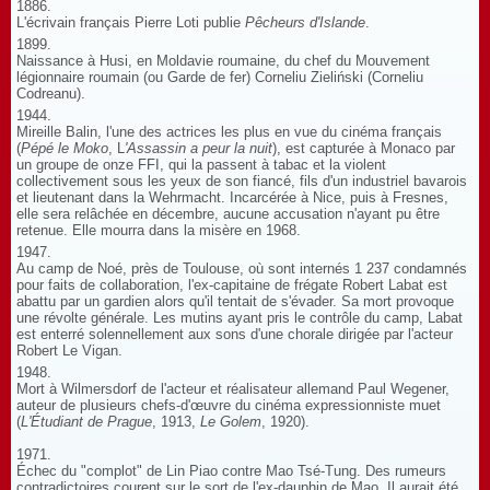
1886.
L'écrivain français Pierre Loti publie
Pêcheurs d'Islande
.
1899.
Naissance à Husi, en Moldavie roumaine, du chef du Mouvement
légionnaire roumain (ou Garde de fer) Corneliu Zieliński (Corneliu
Codreanu).
1944.
Mireille Balin, l'une des actrices les plus en vue du cinéma français
(
Pépé le Moko
, L
'Assassin a peur la nuit
), est capturée à Monaco par
un groupe de onze FFI, qui la passent à tabac et la violent
collectivement sous les yeux de son fiancé, fils d'un industriel bavarois
et lieutenant dans la Wehrmacht. Incarcérée à Nice, puis à Fresnes,
elle sera relâchée en décembre, aucune accusation n'ayant pu être
retenue. Elle mourra dans la misère en 1968.
1947.
Au camp de Noé, près de Toulouse, où sont internés 1 237 condamnés
pour faits de collaboration, l'ex-capitaine de frégate Robert Labat est
abattu par un gardien alors qu'il tentait de s'évader. Sa mort provoque
une révolte générale. Les mutins ayant pris le contrôle du camp, Labat
est enterré solennellement aux sons d'une chorale dirigée par l'acteur
Robert Le Vigan.
1948.
Mort à Wilmersdorf de l'acteur et réalisateur allemand Paul Wegener,
auteur de plusieurs chefs-d'œuvre du cinéma expressionniste muet
(
L'Étudiant de Prague
, 1913,
Le Golem
, 1920).
1971.
Échec du "complot" de Lin Piao contre Mao Tsé-Tung. Des rumeurs
contradictoires courent sur le sort de l'ex-dauphin de Mao. Il aurait été