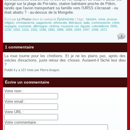
égorgé sur la plage de Pei-taho, station balnéaire proche de Pékin,
tandis que l'avion transportant sa famille vers l'URSS s'écrasait - ou
était abattu ? - au-dessus de la Mongolie.
Écrit par
Le Photon
dans la catégorie
Éphéméride
| Tags :
histoire
,
rome
,
prusse
,
religion
,
christianisme
,
paganisme
,
ethnocide
,
littérature
,
italie
,
communisme
,
chine
,
espagne
,
roumanie
,
allemagne
,
cinéma
,
royaume-uni
,
égypte
,
colonialisme
,
0081
,
1230
,
1502
,
1515
,
1562
,
1598
,
1882
,
1886
,
1899
,
1944
,
1947
,
1948
,
1971
1
1 commentaire
La roue tourne pour les chrétiens. Et je ne les plains pas, après des
siècles d'exactions, juste retour des choses. Auraient-il fâché leur dieu
?
Publié il y a 157 mois par Pierre Aragon.
Répondre à ce commentaire
Écrire un commentaire
Votre nom :
Votre email :
Votre URL :
Votre commentaire :