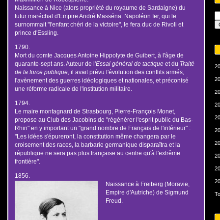
Naissance à Nice (alors propriété du royaume de Sardaigne) du
futur maréchal d'Empire André Masséna. Napoléon Ier, qui le
surnommait "l'enfant chéri de la victoire", le fera duc de Rivoli et
prince d'Essling.
1790.
Mort du comte Jacques Antoine Hippolyte de Guibert, à l'âge de
quarante-sept ans. Auteur de l'
Essai général de tactique
et du
Traité
20
de la force publique
, il avait prévu l'évolution des conflits armés,
20
l'avènement des guerres idéologiques et nationales, et préconisé
une réforme radicale de l'institution militaire.
20
1794.
20
Le maire montagnard de Strasbourg, Pierre-François Monet,
20
propose au Club des Jacobins de "régénérer l'esprit public du Bas-
Rhin" en y important un "grand nombre de Français de l'intérieur" :
20
"Les idées s'épureront, la constitution même changera par le
20
croisement des races, la barbarie germanique disparaîtra et la
république ne sera pas plus française au centre qu'à l'extrême
20
frontière".
20
1856.
20
Naissance à Freiberg (Moravie,
Empire d'Autriche) de Sigmund
To
Freud.