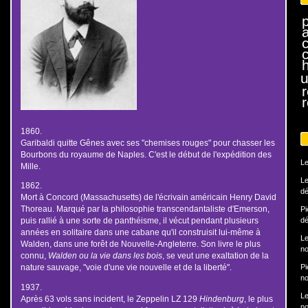
h
u
r
1860.
Garibaldi quitte Gênes avec ses "chemises rouges" pour chasser les
Bourbons du royaume de Naples. C'est le début de l'expédition des
Le
Mille.
Le
1862.
dé
Mort à Concord (Massachusetts) de l'écrivain américain Henry David
Thoreau. Marqué par la philosophie transcendantaliste d'Emerson,
Pi
dé
puis rallié à une sorte de panthéisme, il vécut pendant plusieurs
années en solitaire dans une cabane qu'il construisit lui-même à
Le
Walden, dans une forêt de Nouvelle-Angleterre. Son livre le plus
no
connu,
Walden ou la vie dans les bois
, se veut une exaltation de la
Pi
nature sauvage, "voie d'une vie nouvelle et de la liberté".
no
1937.
Le
Après 63 vols sans incident, le Zeppelin LZ 129
Hindenburg
, le plus
no