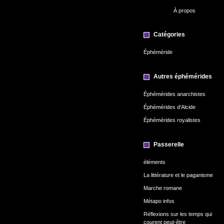
À propos
Catégories
Éphéméride
Autres éphémérides
Éphémérides anarchistes
Éphémérides d'Alcide
Éphémérides royalistes
Passerelle
éléments
La littérature et le paganisme
Marche romane
Métapo infos
Réflexions sur les temps qui
courent peut-être