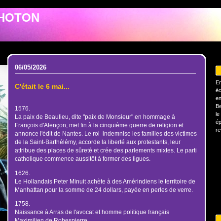
PHOTON
06/05/2026
En
C'était le 6 mai...
éc
en
Be
1576.
le
La paix de Beaulieu, dite "paix de Monsieur" en hommage à
ép
François d'Alençon, met fin à la cinquième guerre de religion et
re
annonce l'édit de Nantes. Le roi indemnise les familles des victimes
de la Saint-Barthélémy, accorde la liberté aux protestants, leur
attribue des places de sûreté et crée des parlements mixtes. Le parti
catholique commence aussitôt à former des ligues.
1626.
Le Hollandais Peter Minuit achète à des Amérindiens le territoire de
Manhattan pour la somme de 24 dollars, payée en perles de verre.
1758.
Naissance à Arras de l'avocat et homme politique français
Maximilien de Robespierre.