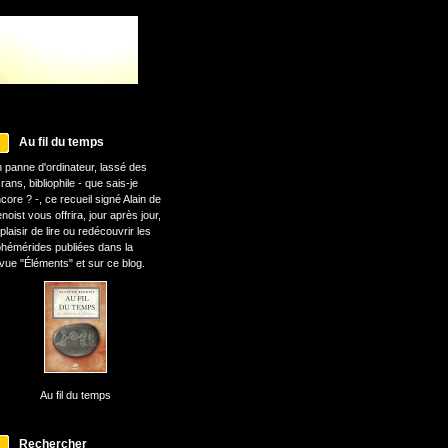
Au fil du temps
 panne d'ordinateur, lassé des
rans, bibliophile - que sais-je
core ? -, ce recueil signé Alain de
noist vous offrira, jour après jour,
 plaisir de lire ou redécouvrir les
hémérides publiées dans la
vue "Éléments" et sur ce blog.
Au fil du temps
Rechercher