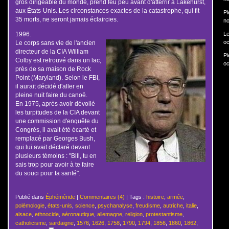
gros dirigeable du monde, prend feu peu avant d'atterrir à Lakehurst,
aux États-Unis. Les circonstances exactes de la catastrophe, qui fit
Pi
35 morts, ne seront jamais éclaircies.
no
1996.
Le
oc
Le corps sans vie de l'ancien
directeur de la CIA William
Pi
Colby est retrouvé dans un lac,
oc
près de sa maison de Rock
Point (Maryland). Selon le FBI,
il aurait décidé d'aller en
pleine nuit faire du canoë.
En 1975, après avoir dévoilé
les turpitudes de la CIA devant
une commission d'enquête du
Congrès, il avait été écarté et
remplacé par Georges Bush,
qui lui avait déclaré devant
plusieurs témoins : "Bill, tu en
sais trop pour avoir à te faire
du souci pour ta santé".
Publié dans
Éphéméride
|
Commentaires (4)
| Tags :
histoire
,
armée
,
polémologie
,
états-unis
,
science
,
psychanalyse
,
freudisme
,
autriche
,
italie
,
alsace
,
ethnocide
,
aéronautique
,
allemagne
,
religion
,
protestantisme
,
catholicisme
,
sardaigne
,
1576
,
1626
,
1758
,
1790
,
1794
,
1856
,
1860
,
1862
,