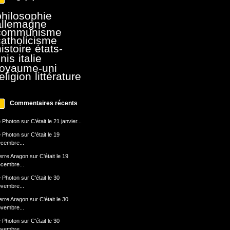
philosophie
allemagne
communisme
catholicisme
istoire
états-
nis
italie
royaume-uni
eligion
littérature
Commentaires récents
 Photon
sur
C'était le 21 janvier...
 Photon
sur
C'était le 19
cembre...
erre Aragon
sur
C'était le 19
cembre...
 Photon
sur
C'était le 30
vembre...
erre Aragon
sur
C'était le 30
vembre...
 Photon
sur
C'était le 30
vembre...