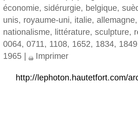
économie
,
sidérurgie
,
belgique
,
suè
unis
,
royaume-uni
,
italie
,
allemagne
nationalisme
,
littérature
,
sculpture
,
r
0064
,
0711
,
1108
,
1652
,
1834
,
1849
1965
|
Imprimer
http://lephoton.hautetfort.com/arc