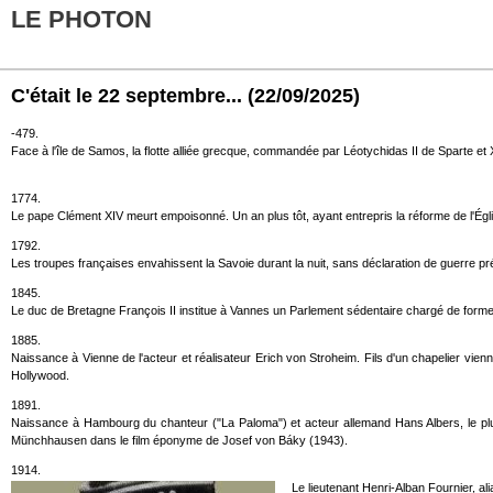
LE PHOTON
C'était le 22 septembre...
(22/09/2025)
-479.
Face à l'île de Samos, la flotte alliée grecque, commandée par Léotychidas II de Sparte et 
1774.
Le pape Clément XIV meurt empoisonné. Un an plus tôt, ayant entrepris la réforme de l'Église
1792.
Les troupes françaises envahissent la Savoie durant la nuit, sans déclaration de guerre p
1845.
Le duc de Bretagne François II institue à Vannes un Parlement sédentaire chargé de former la
1885.
Naissance à Vienne de l'acteur et réalisateur Erich von Stroheim. Fils d'un chapelier vien
Hollywood.
1891.
Naissance à Hambourg du chanteur ("La Paloma") et acteur allemand Hans Albers, le p
Münchhausen dans le film éponyme de Josef von Báky (1943).
1914.
Le lieutenant Henri-Alban Fournier, al