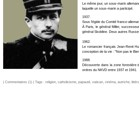
Le même jour, un sous-marin allemand 
laquelle un sous-marin a participé.
1937.
Sous l'égide du Comité franco-allema
À Paris, le général Miller, successeu
général Skobline. Deux autres Russes
1962.
Le romancier français Jean-René Hug
conception de la vie : "Non pas le Bien
1988.
Découverte dans la zone forestière d
ordres du NKVD entre 1937 et 1941.
|
Commentaires (1)
| Tags :
religion
,
catholicisme
,
papauté
,
vatican
,
cinéma
,
autriche
,
litté