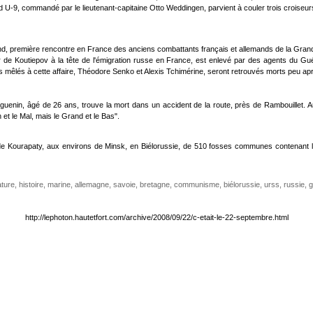
U-9, commandé par le lieutenant-capitaine Otto Weddingen, parvient à couler trois croiseurs 
nd, première rencontre en France des anciens combattants français et allemands de la Gran
r de Koutiepov à la tête de l'émigration russe en France, est enlevé par des agents du Guép
 mêlés à cette affaire, Théodore Senko et Alexis Tchimérine, seront retrouvés morts peu ap
uenin, âgé de 26 ans, trouve la mort dans un accident de la route, près de Rambouillet. 
 et le Mal, mais le Grand et le Bas".
e Kourapaty, aux environs de Minsk, en Biélorussie, de 510 fosses communes contenant les
rature
,
histoire
,
marine
,
allemagne
,
savoie
,
bretagne
,
communisme
,
biélorussie
,
urss
,
russie
,
g
http://lephoton.hautetfort.com/archive/2008/09/22/c-etait-le-22-septembre.html