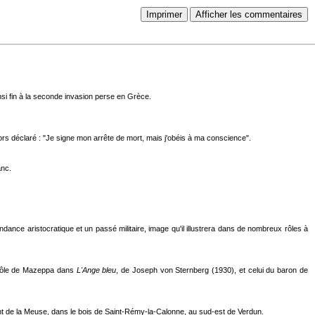
Imprimer
Afficher les commentaires
nsi fin à la seconde invasion perse en Grèce.
 alors déclaré : "Je signe mon arrête de mort, mais j'obéis à ma conscience".
anc.
dance aristocratique et un passé militaire, image qu'il illustrera dans de nombreux rôles à
 rôle de Mazeppa dans
L'Ange bleu
, de Joseph von Sternberg (1930), et celui du baron de
ront de la Meuse, dans le bois de Saint-Rémy-la-Calonne, au sud-est de Verdun.