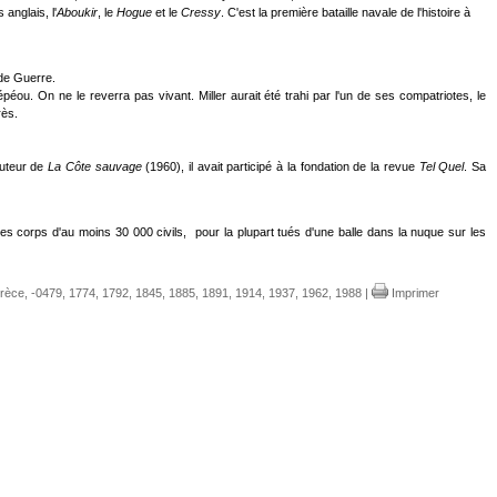
anglais, l'
Aboukir
, le
Hogue
et le
Cressy
. C'est la première bataille navale de l'histoire à
de Guerre.
éou. On ne le reverra pas vivant. Miller aurait été trahi par l'un de ses compatriotes, le
rès.
Auteur de
La Côte sauvage
(1960), il avait participé à la fondation de la revue
Tel Quel
. Sa
 corps d'au moins 30 000 civils, pour la plupart tués d'une balle dans la nuque sur les
rèce
,
-0479
,
1774
,
1792
,
1845
,
1885
,
1891
,
1914
,
1937
,
1962
,
1988
|
Imprimer