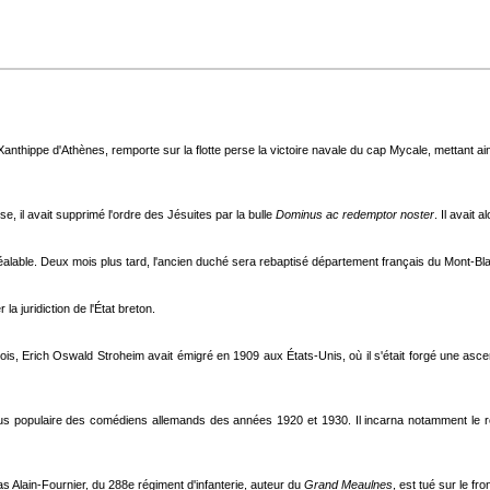
Xanthippe d'Athènes, remporte sur la flotte perse la victoire navale du cap Mycale, mettant ai
, il avait supprimé l'ordre des Jésuites par la bulle
Dominus ac redemptor noster
. Il avait
réalable. Deux mois plus tard, l'ancien duché sera rebaptisé département français du Mont-Bl
 juridiction de l'État breton.
nois, Erich Oswald Stroheim avait émigré en 1909 aux États-Unis, où il s'était forgé une ascen
lus populaire des comédiens allemands des années 1920 et 1930. Il incarna notamment le
ias Alain-Fournier, du 288e régiment d'infanterie, auteur du
Grand Meaulnes
, est tué sur le f