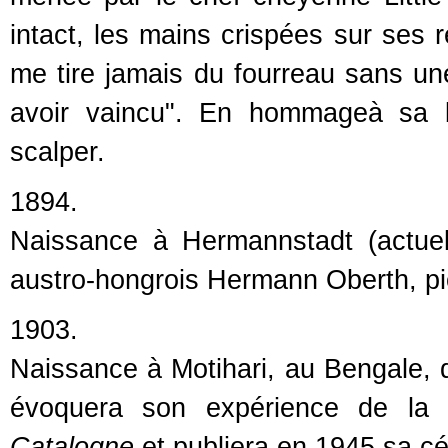
intact, les mains crispées sur ses r
me tire jamais du fourreau sans un
avoir vaincu". En hommageà sa b
scalper.
1894.
Naissance à Hermannstadt (actue
austro-hongrois Hermann Oberth, pio
1903.
Naissance à Motihari, au Bengale, du
évoquera son expérience de la
Catalogne
et publiera en 1945 sa c