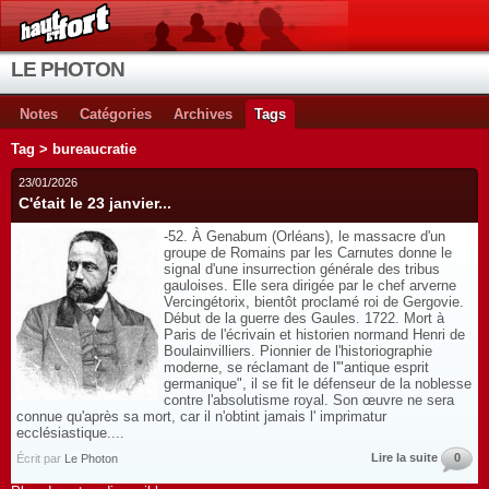
LE PHOTON
Notes
Catégories
Archives
Tags
Tag > bureaucratie
23/01/2026
C'était le 23 janvier...
-52. À Genabum (Orléans), le massacre d'un
groupe de Romains par les Carnutes donne le
signal d'une insurrection générale des tribus
gauloises. Elle sera dirigée par le chef arverne
Vercingétorix, bientôt proclamé roi de Gergovie.
Début de la guerre des Gaules. 1722. Mort à
Paris de l'écrivain et historien normand Henri de
Boulainvilliers. Pionnier de l'historiographie
moderne, se réclamant de l'"antique esprit
germanique", il se fit le défenseur de la noblesse
contre l'absolutisme royal. Son œuvre ne sera
connue qu'après sa mort, car il n'obtint jamais l' imprimatur
ecclésiastique....
Lire la suite
0
Écrit par
Le Photon